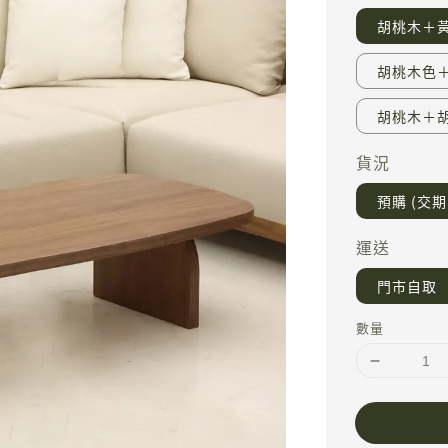
胡桃木＋
胡桃木色
胡桃木＋
貨況
預購 (交期 
運送
門市自取
數量