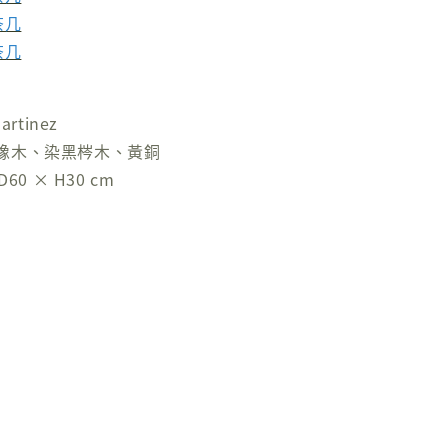
茶几
茶几
rtinez
橡木、染黑梣木、黃銅
60 × H30 cm