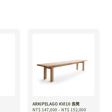
ARKIPELAGO KVI10 長凳
Regular
NT$ 147,000
-
NT$ 152,000