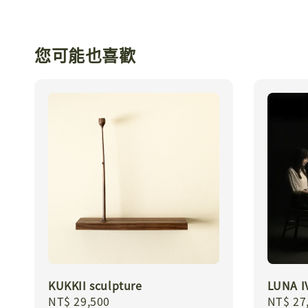
您可能也喜歡
KUKKII sculpture
LUNA 
Regular
NT$ 29,500
Regula
NT$ 27