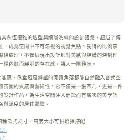
几憑藉其永恆優雅的造型與細膩洗練的設計語彙，超越了傳
位，成為空間中不可忽視的視覺焦點。獨特的比例掌
線條處理，不僅展現出設計師對美感與結構的深刻理
一種內斂而鮮明的存在感，讓人一眼難忘。
論置於客廳、臥室還是靜謐的閱讀角落都能自然融入各式空
體氛圍的質感與藝術性。它不僅是一張茶几，更是一件
的設計作品，為生活空間注入靜謐而有層次的美學語
格與溫度的居住體驗。
提供四種款式尺寸，高度大小可供選擇搭配
茶几
茶几