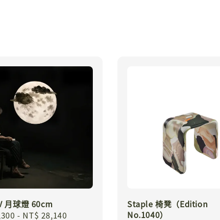
IV 月球燈 60cm
Staple 椅凳（Edition
No.1040）
r
,300
-
NT$ 28,140