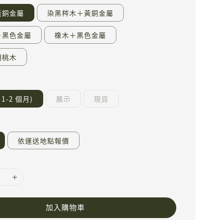
黃銅金屬
染黑梣木＋黃銅金屬
＋黑色金屬
橡木＋黑色金屬
胡桃木
1-2 個月)
展示
現貨
依運送地點報價
加入購物車