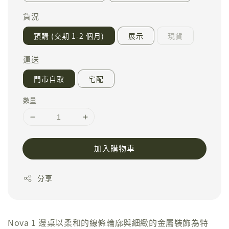
貨況
預購 (交期 1-2 個月)
展示
現貨
運送
門市自取
宅配
數量
加入購物車
分享
Nova 1 邊桌以柔和的線條輪廓與細緻的金屬裝飾為特