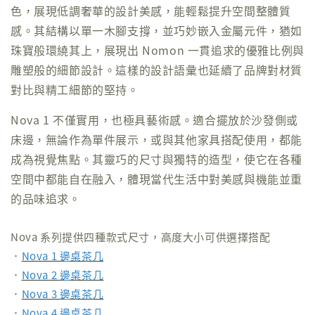
色，展現低調奢華的設計美感，能輕鬆提升空間整體質
感。其結構以單一木腳支撐，並巧妙嵌入金屬元件，猶如
珠寶般環繞其上，展現出 Nomon 一貫追求的優雅比例與
雕塑般的細節設計。這樣的設計語彙也延續了品牌對材質
對比與精工細節的堅持。
Nova 1 不僅實用，也極具藝術感。適合擺放於沙發側或
床邊，無論作為單件展示，或與其他家具搭配使用，都能
成為視覺焦點。其靈巧的尺寸與獨特的造型，使它在各種
空間中都能自在融入，體現當代生活中對美感與機能並重
的品味追求。
Nova 系列提供四種款式尺寸，高度大小可供選擇搭配
．
Nova 1 邊桌茶几
．
Nova 2 邊桌茶几
．
Nova 3 邊桌茶几
．
Nova 4 邊桌茶几