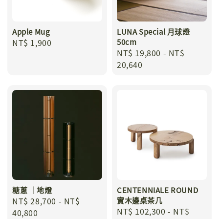
Apple Mug
LUNA Special 月球燈
Regular
NT$ 1,900
50cm
Regular
NT$ 19,800
-
NT$
price
price
20,640
糖蔥 ｜地燈
CENTENNIALE ROUND
Regular
NT$ 28,700
-
NT$
實木邊桌茶几
Regular
NT$ 102,300
-
NT$
price
40,800