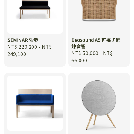
SEMINAR 沙發
Beosound A5 可攜式無
Regular
NT$ 220,200
-
NT$
線音響
Regular
NT$ 50,000
-
NT$
price
249,100
price
66,000