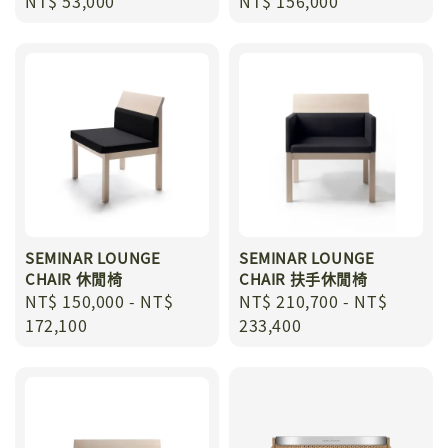
Regular
NT$ 53,000
Regular
NT$ 156,000
price
price
SEMINAR LOUNGE
SEMINAR LOUNGE
CHAIR 休閒椅
CHAIR 扶手休閒椅
Regular
NT$ 150,000
-
NT$
Regular
NT$ 210,700
-
NT$
price
172,100
price
233,400