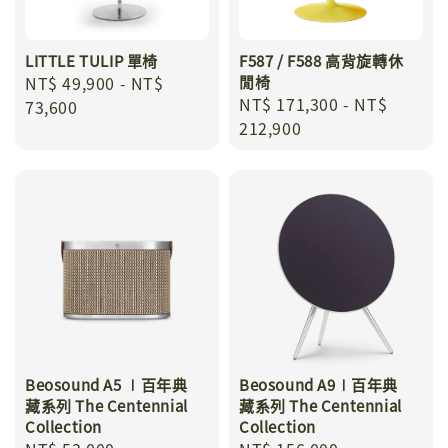
LITTLE TULIP 單椅
F587 / F588 高背旋轉休
Regular
NT$ 49,900
-
NT$
閒椅
Regular
NT$ 171,300
-
NT$
price
73,600
price
212,900
Beosound A5 ∣百年典
Beosound A9∣百年典
藏系列 The Centennial
藏系列 The Centennial
Collection
Collection