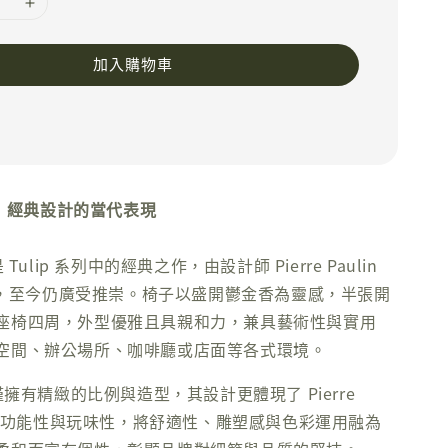
加入購物車
系列｜經典設計的當代表現
p 椅是 Tulip 系列中的經典之作，由設計師 Pierre Paulin
發表，至今仍廣受推崇。椅子以盛開鬱金香為靈感，半張開
座椅四周，外型優雅且具親和力，兼具藝術性與實用
空間、辦公場所、咖啡廳或店面等各式環境。
ip 不僅擁有精緻的比例與造型，其設計更體現了 Pierre
追求的功能性與玩味性，將舒適性、雕塑感與色彩運用融為