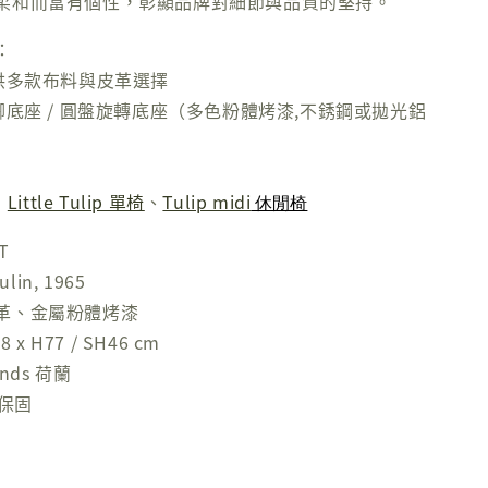
柔和而富有個性，彰顯品牌對細節與品質的堅持。
：
提供多款布料與皮革選擇
腳底座 / 圓盤旋轉底座（多色粉體烤漆,不銹鋼或拋光鋁
：
Little Tulip 單椅
、
Tulip midi
休閒椅
T
lin, 1965
革、金屬粉體烤漆
 x H77 / SH46 cm
nds 荷蘭
年保固