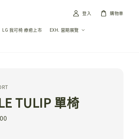
登入
購物車
LG 我可椅 療癒上市
EXH. 當期展覽
ORT
TLE TULIP 單椅
900