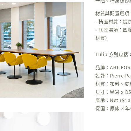
一體。椅身線條
材質與配置選項
- 椅座材質：
- 底座選項：四
材質）
Tulip 系列包括
品牌：ARTIFOR
設計：Pierre Pau
材質：布料、皮
尺寸：W64 x D58
產地：Netherla
保固：原廠 3 