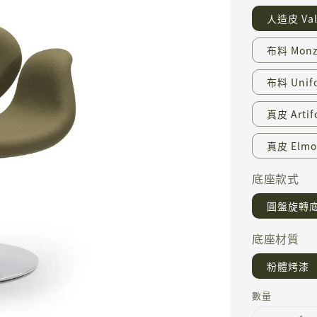
人造皮 Vale
布料 Monz
布料 Unifo
真皮 Artifo
真皮 Elmos
底座款式
圓盤旋轉
底座材質
粉體烤漆
數量