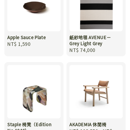
Apple Sauce Plate
紙紗地毯 AVENUE－
Regular
NT$ 1,590
Grey Light Grey
Regular
NT$ 74,000
price
price
Staple 椅凳（Edition
AKADEMIA 休閒椅