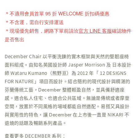
＊不適用會員首單 95 折 WELCOME 折扣碼優惠
＊不含運，需自行安排運送
＊現場優先銷售，網路下單前請洽
官方 LINE 客服
確認物件
是否售出
December Chair 以平衡洗鍊的實木框架與天然的堅韌座椅
面料組成。由知名英國設計師 Jasper Morrison 及 日本設計
師 Wataru Kumano（熊野亘）為 2012 年「 12 DESIGNS
FOR NATURE」項目而設計。結合簡約的現代設計與精湛的
芬蘭傳統工藝，
December
整體輕盈自然，並具備舒適座
感。適合私人住宅、也適合公共區域。無論是傳統或者摩登
空間，放置於不同風格的場域都能自然適配。易搭又具設計
與實用性的特色，讓
December
在上市後一直是 NIKARI 不
退燒的話題及暢銷系列產品。
查看更多 DECEMBER 系列：