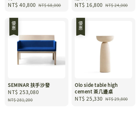
Sale
NT$ 40,800
Regular
Sale
NT$ 16,800
Regular
NT$ 68,000
NT$ 24,000
price
price
price
price
優惠
優惠
SEMINAR 扶手沙發
Olo side table high
Sale
NT$ 253,080
Regular
cement 茶几邊桌
Sale
NT$ 25,330
Regular
price
price
NT$ 29,800
NT$ 281,200
price
price