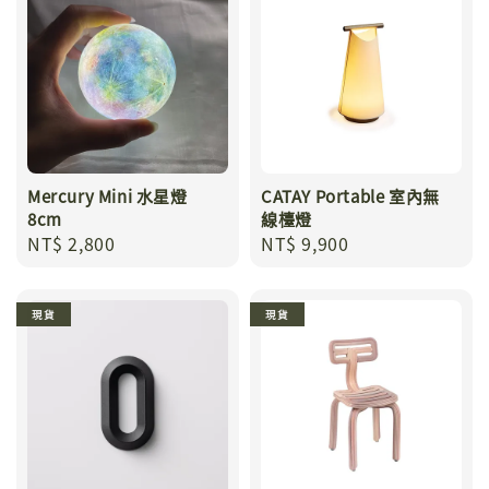
Mercury Mini 水星燈
CATAY Portable 室內無
8cm
線檯燈
Regular
NT$ 2,800
Regular
NT$ 9,900
price
price
現貨
現貨