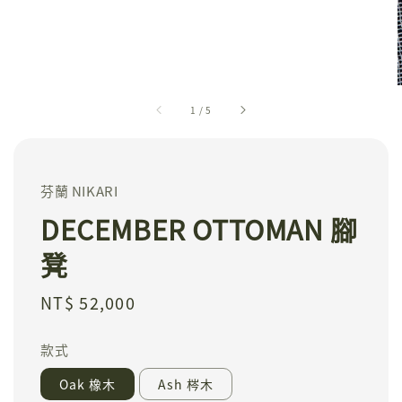
1
/
5
芬蘭 NIKARI
DECEMBER OTTOMAN 腳
凳
Regular
NT$ 52,000
price
款式
Oak 橡木
Ash 梣木