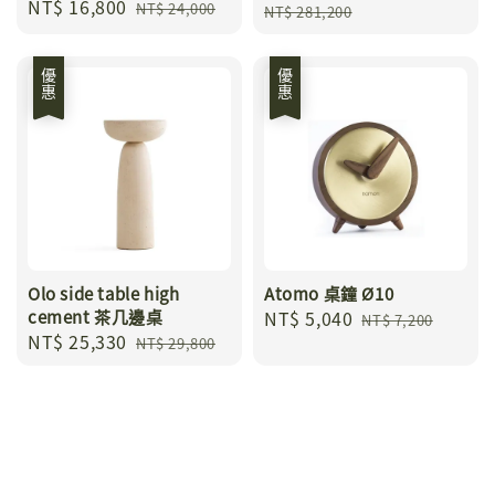
Sale
NT$ 16,800
Regular
price
price
NT$ 24,000
NT$ 281,200
price
price
優惠
優惠
Olo side table high
Atomo 桌鐘 Ø10
cement 茶几邊桌
Sale
NT$ 5,040
Regular
NT$ 7,200
Sale
NT$ 25,330
Regular
price
price
NT$ 29,800
price
price