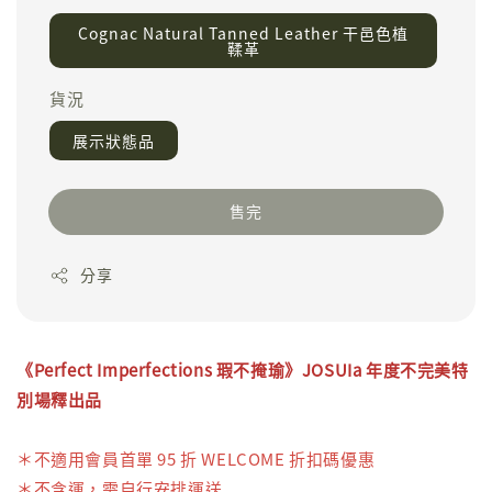
Cognac Natural Tanned Leather 干邑色植
鞣革
貨況
展示狀態品
售完
分享
《
Perfect Imperfections
瑕不掩瑜
》JOSUIa 年度不完美特
別場釋出品
＊不適用會員首單 95 折 WELCOME 折扣碼優惠
＊不含運，需自行安排運送