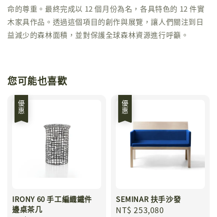
命的尊重。最終完成以 12 個月份為名，各具特色的 12 件實
木家具作品。透過這個項目的創作與展覽，讓人們關注到日
益減少的森林面積，並對保護全球森林資源進行呼籲。
您可能也喜歡
優惠
優惠
IRONY 60 手工編織鐵件
SEMINAR 扶手沙發
邊桌茶几
Sale
NT$ 253,080
Regular