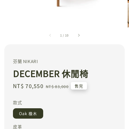
1
/
10
芬蘭 NIKARI
DECEMBER 休閒椅
Sale
NT$ 70,550
Regular
售完
NT$ 83,000
price
price
款式
Oak 橡木
皮革