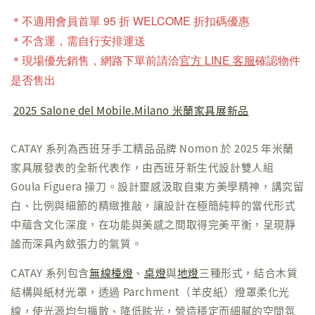
＊不適用會員首單 95 折 WELCOME 折扣碼優惠
＊不含運，需自行安排運送
＊現場優先銷售，網路下單前請洽
官方 LINE 客服
確認物件
是否售出
2025 Salone del Mobile.Milano 米蘭家具展新品
CATAY 系列為西班牙手工精品品牌 Nomon 於 2025 年米蘭
家具展發表的全新代表作，由西班牙新生代設計雙人組
Goula Figuera 操刀。設計靈感汲取自東方美學精神，講究留
白、比例與細節的精緻推敲，讓設計在極簡純粹的當代形式
中蘊含文化深度，在功能與美感之間取得完美平衡，呈現靜
謐而深具內斂張力的氣質。
CATAY 系列包含
無線檯燈
、
桌燈
與
地燈
三種形式，結合木質
結構與紙材光罩，透過 Parchment（羊皮紙）燈罩柔化光
線，使光源均勻擴散、降低眩光，營造穩定而細膩的空間氛