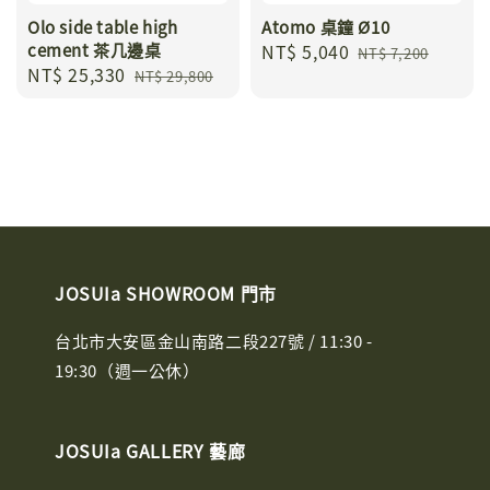
Olo side table high
Atomo 桌鐘 Ø10
cement 茶几邊桌
Sale
NT$ 5,040
Regular
NT$ 7,200
Sale
NT$ 25,330
Regular
price
price
NT$ 29,800
price
price
JOSUIa SHOWROOM 門市
台北市大安區金山南路二段227號 / 11:30 -
19:30（週一公休）
JOSUIa GALLERY 藝廊