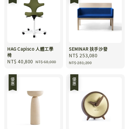
HAG Capisco 人體工學
SEMINAR 扶手沙發
椅
Sale
NT$ 253,080
Regular
Sale
NT$ 40,800
Regular
price
price
NT$ 68,000
NT$ 281,200
price
price
優惠
優惠