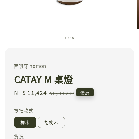
1
/
16
西班牙 nomon
CATAY M 桌燈
Sale
NT$ 11,424
Regular
優惠
NT$ 14,280
price
price
提把款式
橡木
胡桃木
貨況