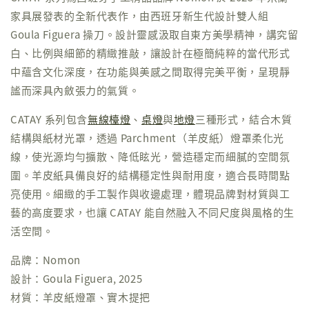
家具展發表的全新代表作，由西班牙新生代設計雙人組
Goula Figuera 操刀。設計靈感汲取自東方美學精神，講究留
白、比例與細節的精緻推敲，讓設計在極簡純粹的當代形式
中蘊含文化深度，在功能與美感之間取得完美平衡，呈現靜
謐而深具內斂張力的氣質。
CATAY 系列包含
無線檯燈
、
桌燈
與
地燈
三種形式，結合木質
結構與紙材光罩，透過 Parchment（羊皮紙）燈罩柔化光
線，使光源均勻擴散、降低眩光，營造穩定而細膩的空間氛
圍。羊皮紙具備良好的結構穩定性與耐用度，適合長時間點
亮使用。細緻的手工製作與收邊處理，體現品牌對材質與工
藝的高度要求，也讓 CATAY 能自然融入不同尺度與風格的生
活空間。
品牌：Nomon
設計：Goula Figuera, 2025
材質：羊皮紙燈罩、實木提把