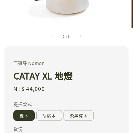
1
/
8
西班牙 Nomon
CATAY XL 地燈
Regular
NT$ 44,000
price
提把款式
橡木
胡桃木
染黑梣木
貨況