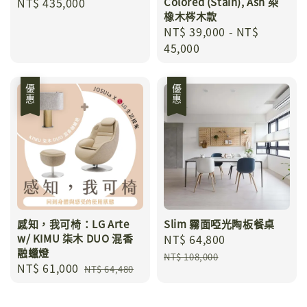
Regular
NT$ 435,000
Colored (Stain), Ash 染
橡木梣木款
price
Regular
NT$ 39,000
-
NT$
price
45,000
優惠
優惠
感知，我可椅：LG Arte
Slim 霧面啞光陶板餐桌
w/ KIMU 柒木 DUO 混香
Sale
NT$ 64,800
Regular
融蠟燈
price
price
NT$ 108,000
Sale
NT$ 61,000
Regular
NT$ 64,480
price
price