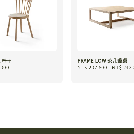
A 椅子
FRAME LOW 茶几邊桌
r
,000
Regular
NT$ 207,800
-
NT$ 243,
price