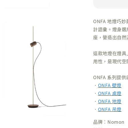
ONFA 地燈
計語彙。燈身選
座，營造出自然
這款地燈在燈具
用性，是現代空
ONFA 系列
．
ONFA 壁燈
．
ONFA 桌燈
．
ONFA 地燈
．
ONFA 吊燈
品牌：Nomon