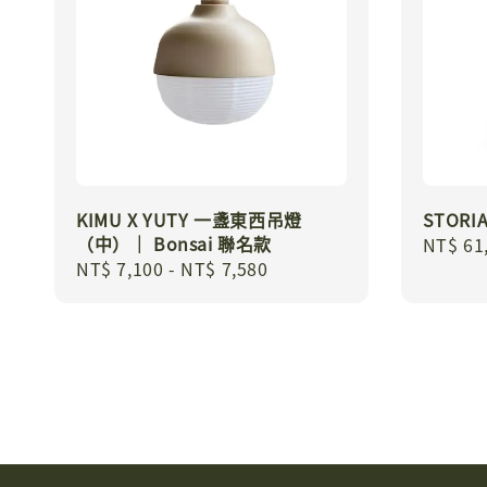
KIMU X YUTY 一盞東西吊燈
STORI
（中）｜ Bonsai 聯名款
Regula
NT$ 61
Regular
NT$ 7,100
-
NT$ 7,580
price
price