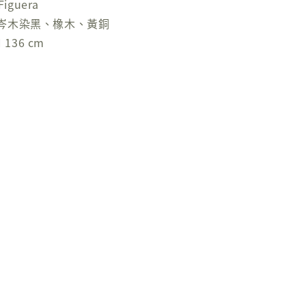
iguera
岑木染黑、橡木、黃銅
 136 cm