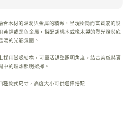
巧妙融合木材的溫潤與金屬的精緻，呈現極簡而富質感的設
用黃銅或黑色金屬，搭配胡桃木或橡木製的聚光燈與底
溫暖的光影氛圍。
上採用磁吸結構，可靈活調整照明角度，結合美感與實
間中的理想照明選擇。
提供四種款式尺寸，高度大小可供選擇搭配