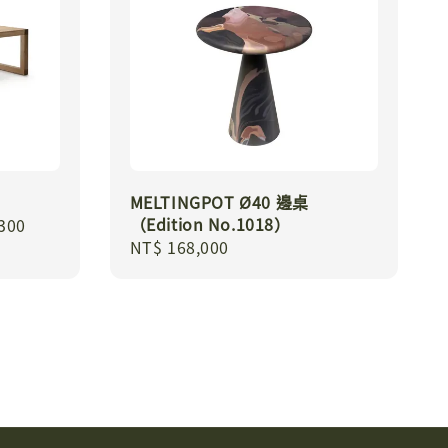
MELTINGPOT Ø40 邊桌
（Edition No.1018）
300
Regular
NT$ 168,000
price