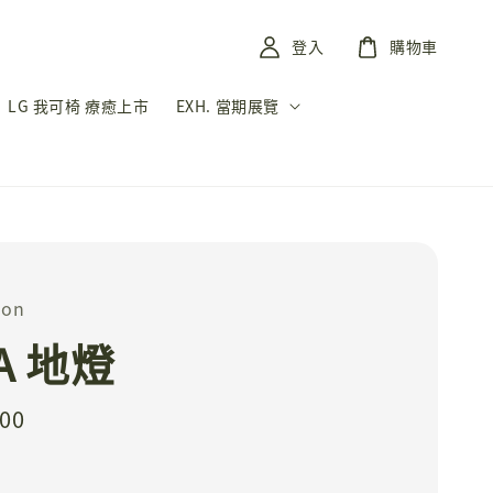
登入
購物車
LG 我可椅 療癒上市
EXH. 當期展覽
on
A 地燈
800