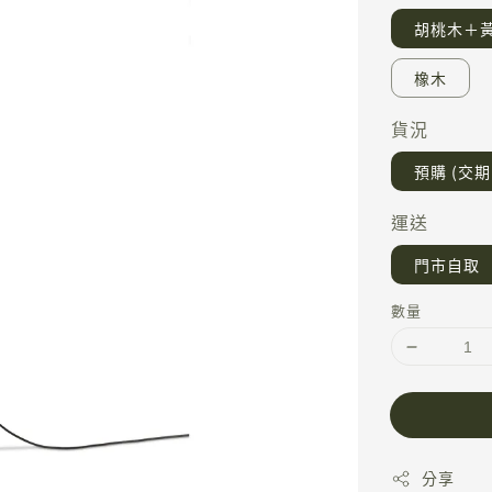
胡桃木＋
橡木
貨況
預購 (交期 
運送
門市自取
數量
分享