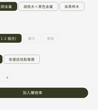
黃銅金屬
胡桃木＋黑色金屬
染黑梣木
1-2 個月)
展示
現貨
依運送地點報價
加入購物車