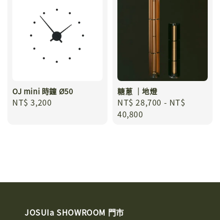
OJ mini 時鐘 Ø50
糖蔥 ｜地燈
Regular
NT$ 3,200
Regular
NT$ 28,700
-
NT$
price
price
40,800
JOSUIa SHOWROOM 門市