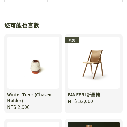
您可能也喜歡
現貨
Winter Trees (Chasen
FANEERI 折疊椅
Holder)
Regular
NT$ 32,000
Regular
NT$ 2,900
price
price