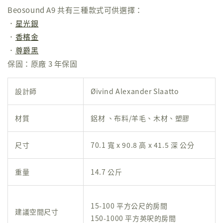
Beosound A9 共有三種款式可供選擇：
．
星光銀
．
香檳金
．
尊爵黑
保固：原廠 3 年保固
設計師
Øivind Alexander Slaatto
材質
鋁材 、布料/羊毛、木材、塑膠
尺寸
70.1 寬 x 90.8 高 x 41.5 深 公分
重量
14.7 公斤
15-100 平方公尺的房間
建議空間尺寸
150-1000 平方英呎的房間