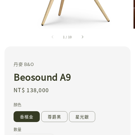
1
/
10
丹麥 B&O
Beosound A9
Regular
NT$ 138,000
price
顏色
香檳金
尊爵黑
星光銀
數量