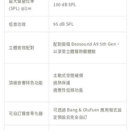
最大聲壓位準
100 dB SPL
(SPL) @1m
低音功效
95 dB SPL
配對兩個 Beosound A9 5th Gen，
立體音效配對
以享受立體聲聆聽體驗
主動式空間補償
頂級音響特色功能
過熱保護
適應性低頻功能
可透過 Bang & Olufsen 應用程式設
可自訂聲音等化器
定預設且完全自訂