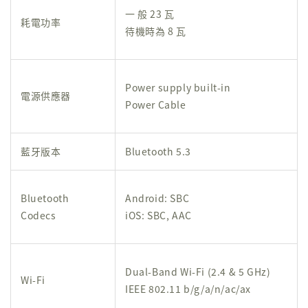
一 般 23 瓦
耗電功率
待機時為 8 瓦
Power supply built-in
電源供應器
Power Cable
藍牙版本
Bluetooth 5.3
Bluetooth
Android: SBC
Codecs
iOS: SBC, AAC
Dual-Band Wi-Fi (2.4 & 5 GHz)
Wi-Fi
IEEE 802.11 b/g/a/n/ac/ax