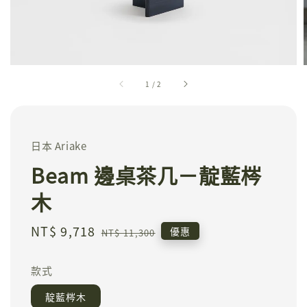
1
/
2
日本 Ariake
Beam 邊桌茶几－靛藍梣
木
Sale
NT$ 9,718
Regular
優惠
NT$ 11,300
price
price
款式
靛藍梣木