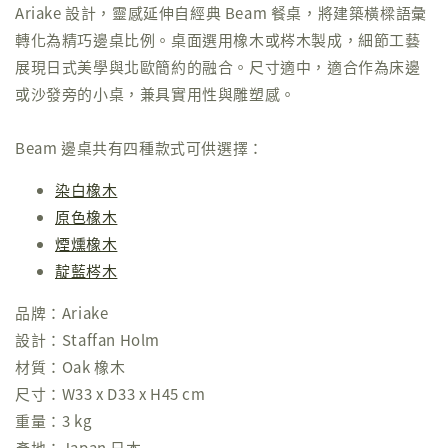
Ariake 設計，靈感延伸自經典 Beam 餐桌，將建築橫樑語彙
轉化為精巧邊桌比例。桌面選用橡木或梣木製成，細節工藝
展現日式美學與北歐簡約的融合。尺寸適中，適合作為床邊
或沙發旁的小桌，兼具實用性與雕塑感。
Beam 邊桌共有四種款式可供選擇：
染白橡木
原色橡木
煙燻橡木
靛藍梣木
品牌：Ariake
設計：Staffan Holm
材質：Oak 橡木
尺寸：W33 x D33 x H45 cm
重量：3 kg
產地：Japan 日本