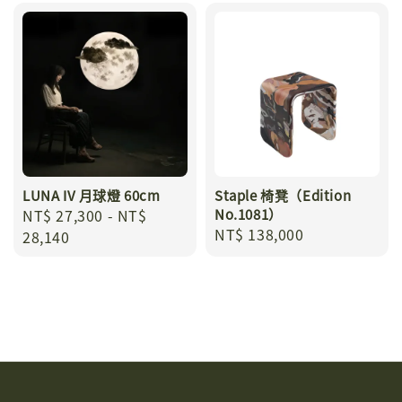
LUNA IV 月球燈 60cm
Staple 椅凳（Edition
Regular
NT$ 27,300
-
NT$
No.1081）
Regular
NT$ 138,000
price
28,140
price