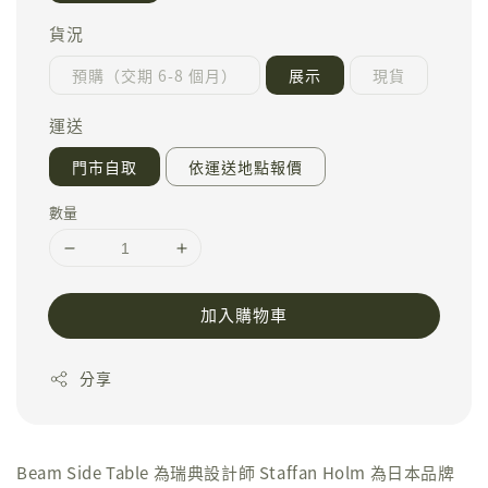
貨況
預購（交期 6-8 個月）
展示
現貨
運送
門市自取
依運送地點報價
數量
加入購物車
分享
Beam Side Table 為瑞典設計師 Staffan Holm 為日本品牌