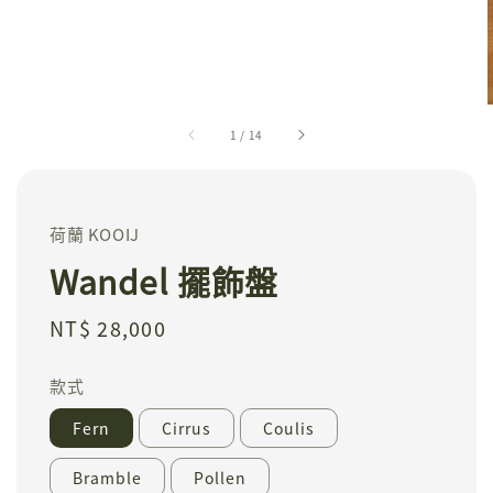
1
/
14
荷蘭 KOOIJ
Wandel 擺飾盤
Regular
NT$ 28,000
price
款式
Fern
Cirrus
Coulis
Bramble
Pollen