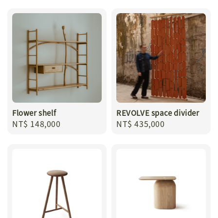
Flower shelf
REVOLVE space divider
Regular
NT$ 148,000
Regular
NT$ 435,000
price
price