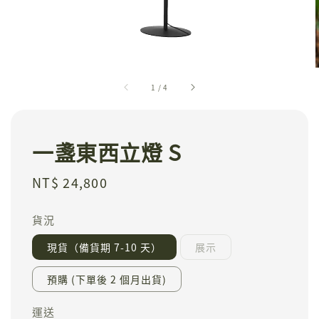
1
/
4
一盞東西立燈 S
Regular
NT$ 24,800
price
貨況
現貨（備貨期 7-10 天）
展示
預購 (下單後 2 個月出貨)
運送