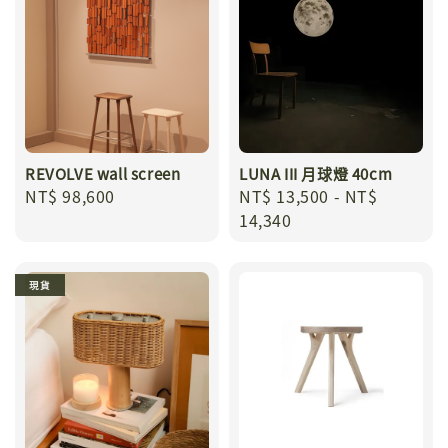
REVOLVE wall screen
LUNA III 月球燈 40cm
Regular
NT$ 98,600
Regular
NT$ 13,500
-
NT$
price
price
14,340
現貨