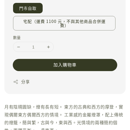
門市自取
宅配（運費 1100 元，不與其他商品合併運
費）
數量
加入購物車
分享
月有陰晴圓缺，燈有長有短。 東方的古典和西方的摩登，實
現偶爾東方偶爾西方的情境。 工業感的金屬燈罩，配上傳統
的燈籠，簡與繁，古與今，東與西。光情境的兩種簡約個