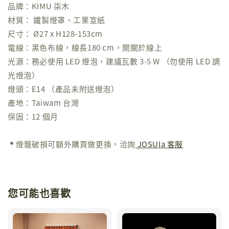
品牌：KIMU 柒木
材質： 鐵製燈罩、工業宣紙
尺寸： Ø27 x H128-153cm
電線：黑色布線，線長180 cm，開關於線上
光源：務必使用 LED 燈泡，建議瓦數 3-5 W （勿使用 LED 調
光燈泡）
燈頭：E14 （產品未附送燈泡）
產地：Taiwam 台灣
保固：12 個月
＊
燈籠破損可額外購買做更換，洽詢
JOSUIa 客服
您可能也喜歡