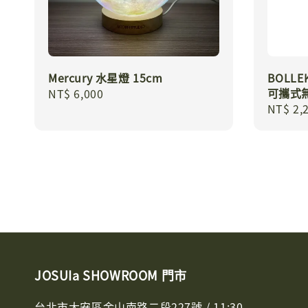
Mercury 水星燈 15cm
BOLLEK
可攜式
Regular
NT$ 6,000
Regula
NT$ 2,
price
price
JOSUIa SHOWROOM 門市
台北市大安區金山南路二段227號 / 11:30 -