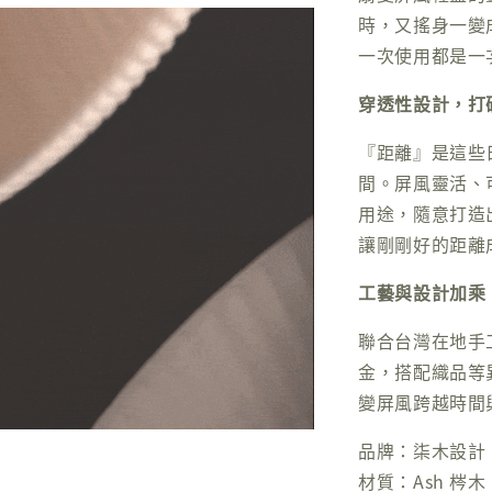
時，又搖身一變
一次使用都是一
穿透性設計，打
『距離』是這些
間。屏風靈活、
用途，隨意打造
讓剛剛好的距離
工藝與設計加乘
聯合台灣在地手
金，搭配織品等
變屏風跨越時間
品牌：柒木設計
材質：Ash 梣木