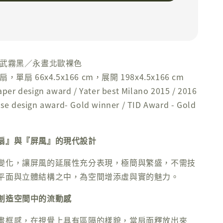
玄武霧黑／永晝北歐裸色
單扇 66x4.5x166 cm，展開 198x4.5x166 cm
r design award / Yater best Milano 2015 / 2016
design award- Gold winner / TID Award - Gold
扇』與『屏風』的現代設計
變化，讓屏風的延展性充分表現，極簡與繁盛，不需技
平面與立體結構之中，為空間增添虛與實的魅力。
創造空間中的流動感
畫框感，在視覺上具有區隔的樣貌，當扇面釋放出來