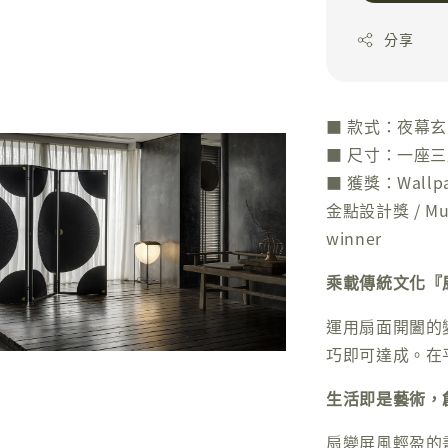
分享
■ 款式：夜幕
■ 尺寸：一座三扇，
■ 獲獎：Wallpape
金點設計獎 / Muse 
winner
乘載傳統文化『
運用扇面開闔的
巧即可達成。在
生活即是藝術，
扇變屏風輕盈的