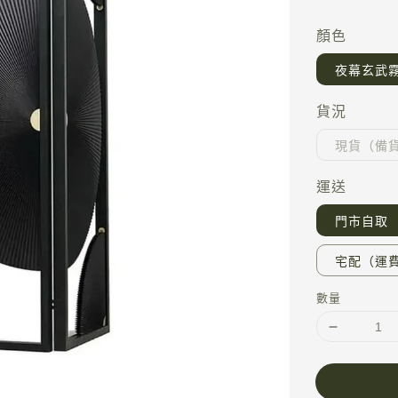
price
顏色
夜幕玄武
貨況
現貨（備貨期
運送
門市自取
宅配（運費
數量