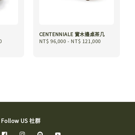
CENTENNIALE 實木邊桌茶几
0
Regular
NT$ 96,000
-
NT$ 121,000
price
Follow US 社群