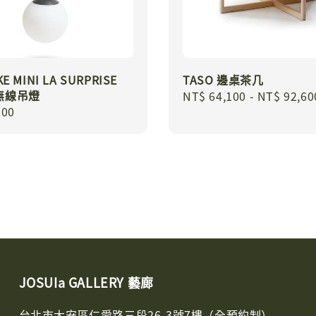
E MINI LA SURPRISE
TASO 邊桌茶几
無線吊燈
Regular
NT$ 64,100
-
NT$ 92,60
r
200
price
JOSUIa GALLERY 藝廊
台北市大安區仁愛路三段26-3號7樓（全預約制）