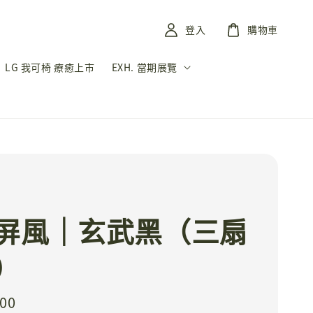
登入
購物車
LG 我可椅 療癒上市
EXH. 當期展覽
屏風｜玄武黑（三扇
）
500