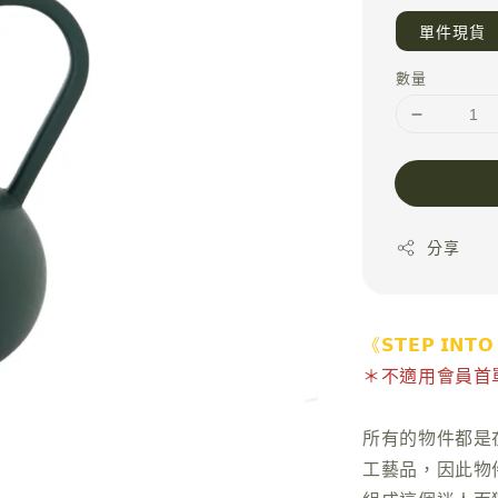
單件現貨
數量
分享
《𝗦𝗧𝗘𝗣 𝗜𝗡𝗧𝗢
＊不適用會員首單 
所有的物件都是
工藝品，因此物