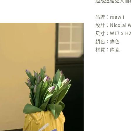
組成這個迷人而
品牌：raawii
設計：Nicolai W
尺寸：W17 x H28
顏色：綠色
材質：陶瓷