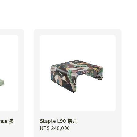
ence 多
Staple L90 茶几
Regular
NT$ 248,000
price