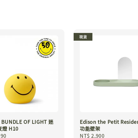
現貨
 BUNDLE OF LIGHT 迷
Edison the Petit Resid
燈 H10
功能壁架
r
190
Regular
NT$ 2,900