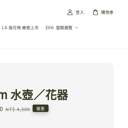
登入
購物車
LG 我可椅 療癒上市
EXH. 當期展覽
øm 水壺／花器
0
Regular
優惠
NT$ 4,500
price