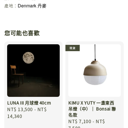
Denmark 丹麥
產地：
您可能也喜歡
現貨
LUNA III 月球燈 40cm
KIMU X YUTY 一盞東西
Regular
NT$ 13,500
-
NT$
吊燈（中）｜ Bonsai 聯
名款
price
14,340
Regular
NT$ 7,100
-
NT$