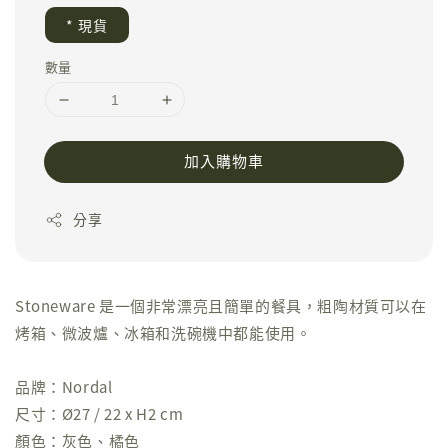
* 現貨
數量
加入購物車
分享
Stoneware 是一個非常漂亮且簡單的餐具，粗陶材質可以在
烤箱、微波爐、冰箱和洗碗機中都能使用。
品牌：Nordal
尺寸：Ø27 / 22 x H2 cm
顏色：灰色、橘色