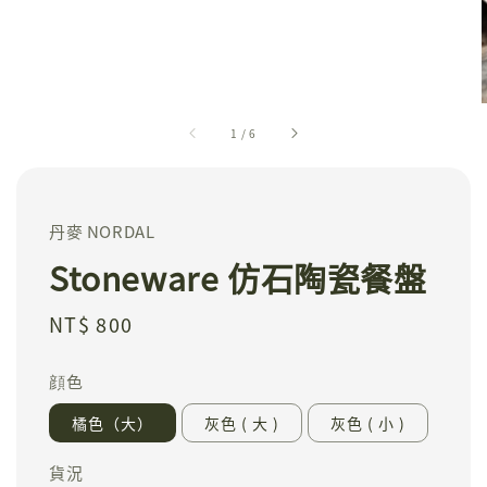
1
/
6
丹麥 NORDAL
Stoneware 仿石陶瓷餐盤
Regular
NT$ 800
price
顔色
橘色（大）
灰色 ( 大 )
灰色 ( 小 )
貨況