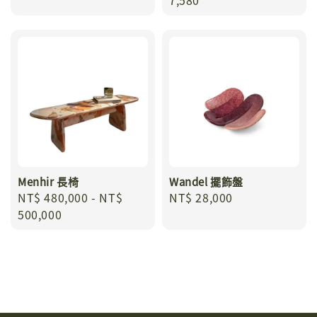
price
7,580
Menhir 長椅
Wandel 擺飾盤
Regular
NT$ 480,000
-
NT$
Regular
NT$ 28,000
price
500,000
price