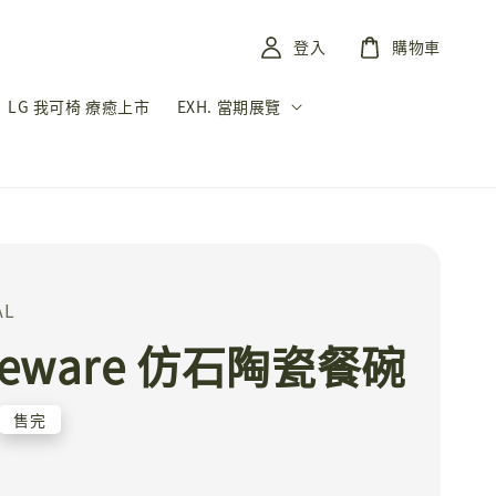
登入
購物車
LG 我可椅 療癒上市
EXH. 當期展覽
AL
neware 仿石陶瓷餐碗
售完