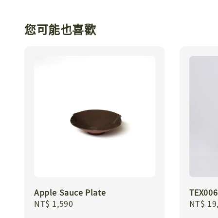
您可能也喜歡
Apple Sauce Plate
TEX00
Regular
NT$ 1,590
Regula
NT$ 19
price
price