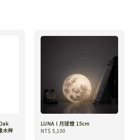
Oak
LUNA I 月球燈 15cm
 染橡木梣
Regular
NT$ 5,100
price