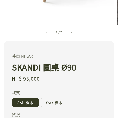
1
/
7
芬蘭 NIKARI
SKANDI 圓桌 Ø90
Regular
NT$ 93,000
price
款式
Ash 梣木
Oak 橡木
貨況