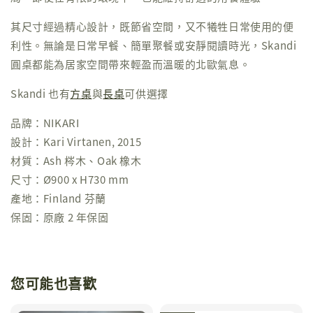
其尺寸經過精心設計，既節省空間，又不犧牲日常使用的便
利性。無論是日常早餐、簡單聚餐或安靜閱讀時光，Skandi
圓桌都能為居家空間帶來輕盈而溫暖的北歐氣息。
Skandi 也有
方桌
與
長桌
可供選擇
品牌：NIKARI
設計：Kari Virtanen, 2015
材質：Ash 梣木、Oak 橡木
尺寸：Ø900 x H730 mm
產地：Finland 芬蘭
保固：原廠 2 年保固
您可能也喜歡