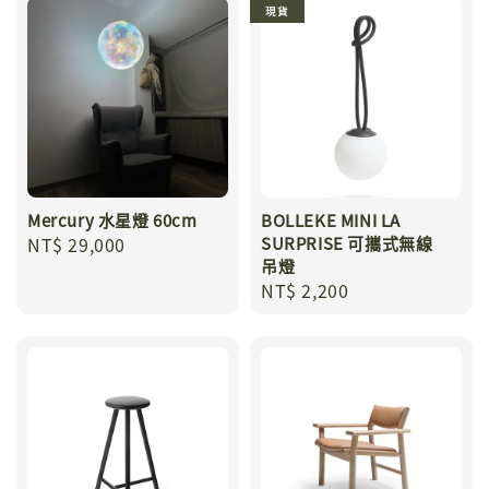
現貨
Mercury 水星燈 60cm
BOLLEKE MINI LA
Regular
NT$ 29,000
SURPRISE 可攜式無線
吊燈
price
Regular
NT$ 2,200
price