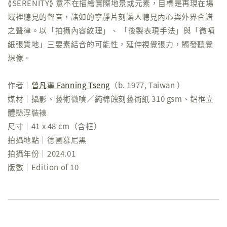
⟪SERENITY⟫ 意不在描繪實際地景或元素，目標是再現在場
域裡聽見的聲音，諸如的寧靜片刻讓人聽見內心與外界合譜
之聲律。以「拍攝內容紋理」、 「後製表現手法」與「微噴
紙張質地」三要素結合的可能性，延伸視覺張力，觸發聽覺
想像。
作者｜
曾凡寧 Fanning Tseng
（b. 1977, Taiwan ）
媒材｜攝影、藝術微噴／純棉蝕刻藝術紙 310 gsm、鋁框立
體懸浮裝裱
尺寸｜41 x 48 cm（含框）
拍攝地點｜德國慕尼黑
拍攝年份｜2024.01
版數｜Edition of 10