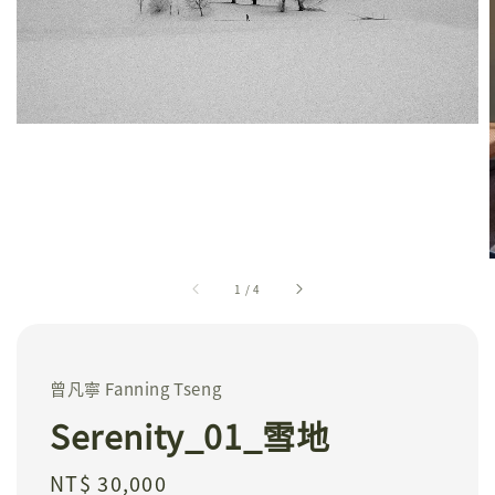
1
/
4
曾凡寧 Fanning Tseng
Serenity_01_雪地
Regular
NT$ 30,000