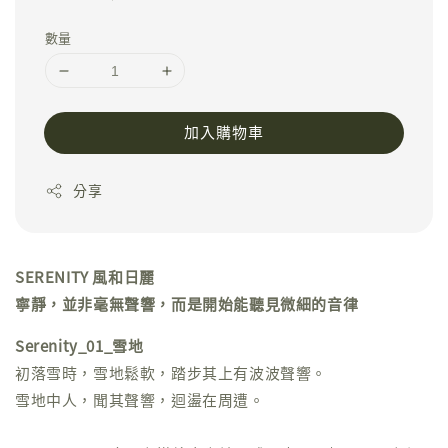
price
數量
加入購物車
分享
SERENITY 風和日麗
寧靜，並非毫無聲響，而是開始能聽見微細的音律
Serenity_01_雪地
初落雪時，雪地鬆軟，踏步其上有波波聲響。
雪地中人，聞其聲響，迴盪在周遭。