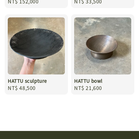
Regular
NT$ 152,000
Regular
NT$ 33,500
price
price
HATTU sculpture
HATTU bowl
Regular
NT$ 48,500
Regular
NT$ 21,600
price
price