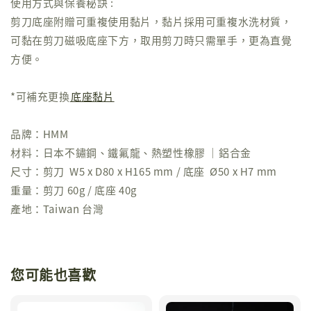
使用方式與保養秘訣 :
剪刀底座附贈可重複使用黏片，黏片採用可重複水洗材質，
可黏在剪刀磁吸底座下方，取用剪刀時只需單手，更為直覺
方便。
*可補充更換
底座黏片
品牌：HMM
材料：日本不鏽鋼、鐵氟龍、熱塑性橡膠 ｜鋁合金
尺寸：剪刀 W5 x D80 x H165 mm / 底座 Ø50 x H7 mm
重量：剪刀 60g / 底座 40g
產地：Taiwan 台灣
您可能也喜歡