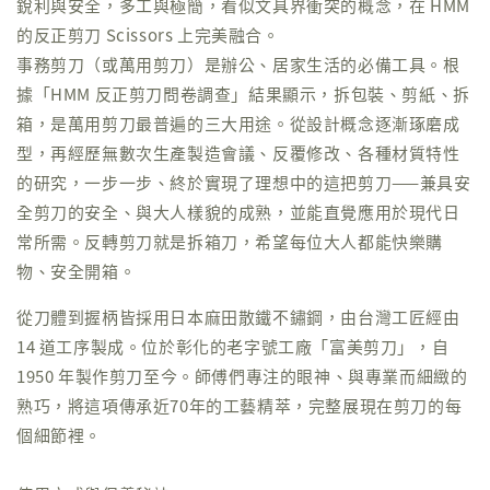
銳利與安全，多工與極簡，看似文具界衝突的概念，在 HMM
的反正剪刀 Scissors 上完美融合。
事務剪刀（或萬用剪刀）是辦公、居家生活的必備工具。根
據「HMM 反正剪刀問卷調查」結果顯示，拆包裝、剪紙、拆
箱，是萬用剪刀最普遍的三大用途。從設計概念逐漸琢磨成
型，再經歷無數次生產製造會議、反覆修改、各種材質特性
的研究，一步一步、終於實現了理想中的這把剪刀——兼具安
全剪刀的安全、與大人樣貌的成熟，並能直覺應用於現代日
常所需。反轉剪刀就是拆箱刀，希望每位大人都能快樂購
物、安全開箱。
從刀體到握柄皆採用日本麻田散鐵不鏽鋼，由台灣工匠經由
14 道工序製成。位於彰化的老字號工廠「富美剪刀」，自
1950 年製作剪刀至今。師傅們專注的眼神、與專業而細緻的
熟巧，將這項傳承近70年的工藝精萃，完整展現在剪刀的每
個細節裡。