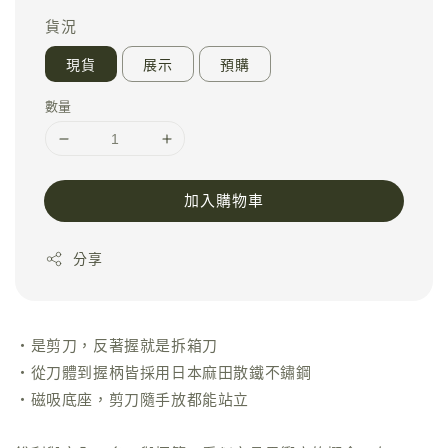
貨況
現貨
展示
預購
數量
加入購物車
分享
・是剪刀，反著握就是拆箱刀
・從刀體到握柄皆採用日本麻田散鐵不鏽鋼
・磁吸底座，剪刀隨手放都能站立