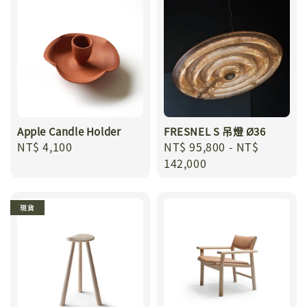
Apple Candle Holder
FRESNEL S 吊燈 Ø36
Regular
NT$ 4,100
Regular
NT$ 95,800
-
NT$
price
price
142,000
現貨