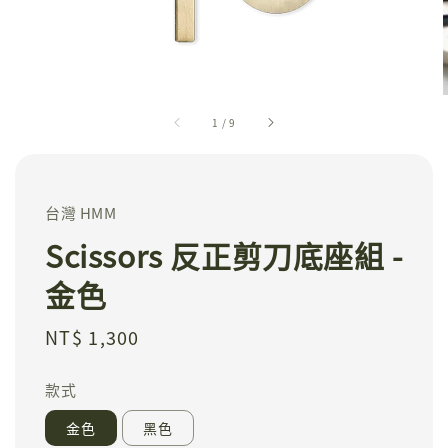
1
/
9
台灣 HMM
Scissors 反正剪刀底座組 -
金色
Regular
NT$ 1,300
price
款式
金色
黑色