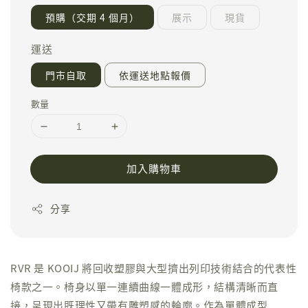
預購（交期 4 個月）
展示
現貨
運送
門市自取
依運送地點報價
數量
加入購物車
分享
RVR 是 KOOIJ 將回收塑膠與大型擠出列印技術結合的代表性
椅款之一。椅身以單一連續曲線一體成形，結構清晰而直
接，呈現出既理性又帶有雕塑感的輪廓。作為單體成型