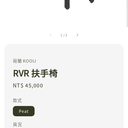
1
/
2
荷蘭 KOOIJ
RVR 扶手椅
Regular
NT$ 45,000
price
款式
Peat
貨況