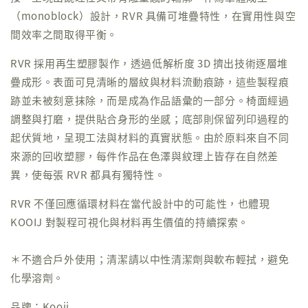
（monoblock）設計，RVR 具備可堆疊特性，在實用性與空
間效率之間取得平衡。
RVR 採用再生塑膠製作，透過低解析度 3D 擠出技術逐層堆
疊成形。表面可見清晰的層紋與材料流動痕跡，這些製程痕
跡並未被刻意抹除，而是成為作品語彙的一部分。椅面經過
調整與打磨，提供貼合身形的坐感；底部則保留列印過程的
起伏質地，呈現工法與材料的真實狀態。由於原料來自不同
來源的回收塑膠，每件作品在色澤與紋理上皆存在自然差
異，使每張 RVR 都具有獨特性。
RVR 不僅回應循環材料在當代設計中的可能性，也體現
KOOIJ 對製程可視化與材料再生價值的持續探索。
＊不適合戶外使用；清潔請以中性清潔劑與軟布輕拭，避免
化學溶劑。
品牌：Kooij