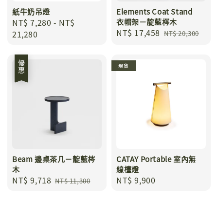
紙牛奶吊燈
Elements Coat Stand
Regular
NT$ 7,280
-
NT$
衣帽架－靛藍梣木
Sale
NT$ 17,458
Regular
price
21,280
NT$ 20,300
price
price
優惠
現貨
Beam 邊桌茶几－靛藍梣
CATAY Portable 室內無
木
線檯燈
Sale
NT$ 9,718
Regular
Regular
NT$ 9,900
NT$ 11,300
price
price
price