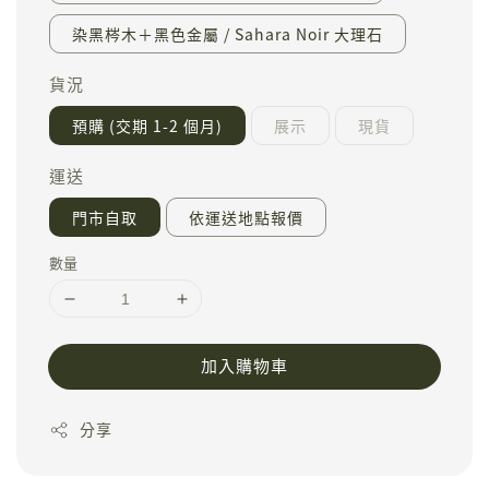
染黑梣木＋黑色金屬 / Sahara Noir 大理石
貨況
預購 (交期 1-2 個月)
展示
現貨
運送
門市自取
依運送地點報價
數量
加入購物車
分享