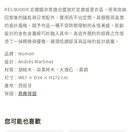
RECIBIDOR 玄關鏡非常適合擺放於走廊或更衣區，用來收納
回家後的鑰匙與日常配件，實用而不佔空間。其極簡而溫潤
的設計風格，賦予作品一種不受時間限制的永恆美感。原創
設計的金色金屬桿巧妙融入其中，為這件簡約的經典之作增
添了一抹精緻與優雅，展現低調卻深具品味的設計語彙。
品牌：Nomon
設計：Andrés Martinez
材質：胡桃木、染黑梣木、大理石 、黃銅
尺寸：W67 × D34 × H172 cm
產地：西班牙
保固：
原廠保固
您可能也喜歡