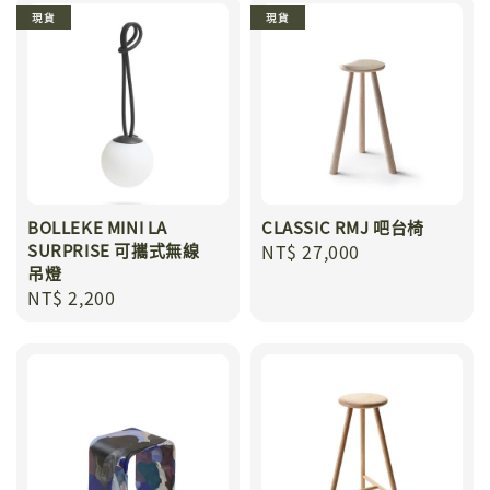
現貨
現貨
BOLLEKE MINI LA
CLASSIC RMJ 吧台椅
SURPRISE 可攜式無線
Regular
NT$ 27,000
吊燈
price
Regular
NT$ 2,200
price