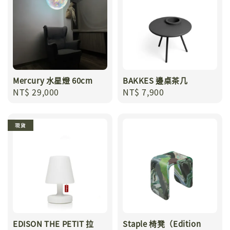
Mercury 水星燈 60cm
BAKKES 邊桌茶几
Regular
NT$ 29,000
Regular
NT$ 7,900
price
price
現貨
EDISON THE PETIT 拉
Staple 椅凳（Edition