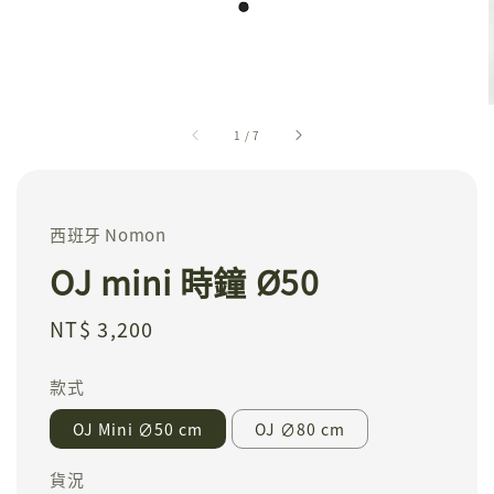
1
/
7
西班牙 Nomon
OJ mini 時鐘 Ø50
Regular
NT$ 3,200
price
款式
OJ Mini ∅50 cm
OJ ∅80 cm
貨況