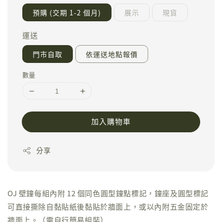
預購 (交期 1-2 個月)
展示
現貨
運送
門市自取
依運送地點報價
數量
加入購物車
分享
OJ 壁鐘每組內附 12 個同色圓型鐘點標記，鐘座及圓型標記
可直接撕除自黏貼紙後黏貼於牆面上，或以內附五金固定於
牆面上。（需自行簡易組裝）