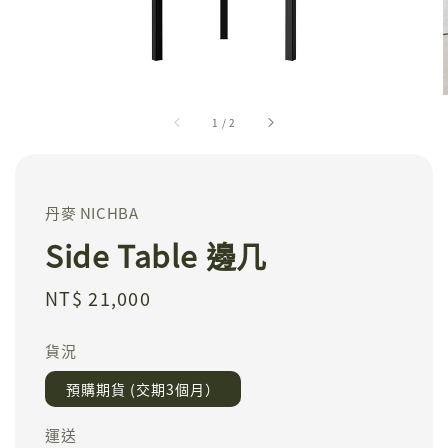
1
/
2
丹麥 NICHBA
Side Table 邊几
Regular
NT$ 21,000
price
貨況
預購期貨 (交期3個月）
運送