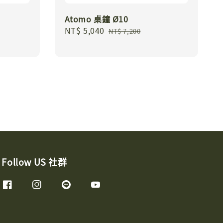
Atomo 桌鐘 Ø10
Sale
NT$ 5,040
Regular
NT$ 7,200
price
price
Follow US 社群