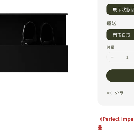
展示狀態
運送
門市自取
數量
分享
《
Perfect Impe
品