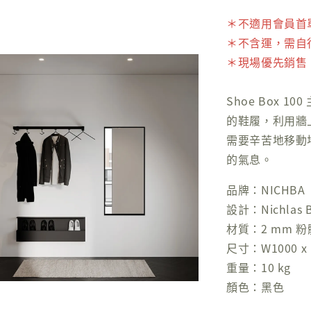
＊不適用會員首單 
＊不含運，需自
＊現場優先銷售
Shoe Box
的鞋履，利用牆
需要辛苦地移動
的氣息。
品牌：NICHBA
設計：Nichlas B
材質：2 mm 
尺寸：W1000 x 
重量：10 kg
顏色：黑色