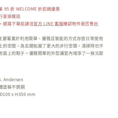
95 折 WELCOME 折扣碼優惠
行安排運送
，網路下單前請洽
官方 LINE 客服
確認物件是否售出
 100 主要著重於利用簡單、優雅且智能的方式存放日常使用
上的空間，為玄關拓展了更大的步行空間，清掃時也不
地面上的鞋子。優雅簡單的外型讓室內增添了一抹北歐
. Andersen
粉體塗裝不銹鋼
D100 x H350 mm