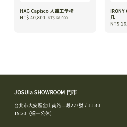
HAG Capisco 人體工學椅
IRON
几
Sale
NT$ 40,800
Regular
NT$ 68,000
Sale
NT$ 16
price
price
price
JOSUIa SHOWROOM 門市
台北市大安區金山南路二段227號 / 11:30 -
19:30（週一公休）