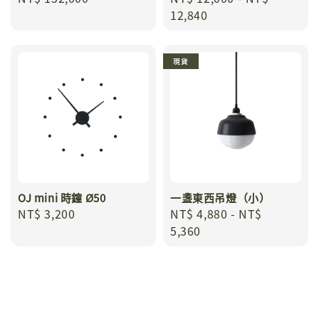
price
price
12,840
現貨
OJ mini 時鐘 Ø50
一盞東西吊燈（小）
Regular
NT$ 3,200
Regular
NT$ 4,880
-
NT$
price
price
5,360