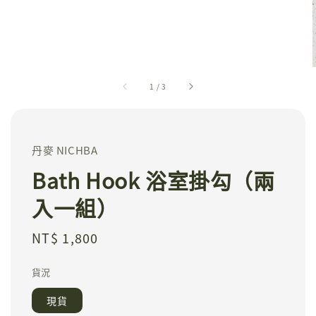
1
/
3
丹麥 NICHBA
Bath Hook 浴室掛勾（兩
入一組）
Regular
NT$ 1,800
price
貨況
現貨