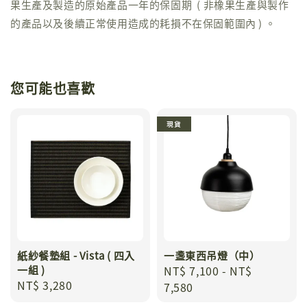
果生產及製造的原始產品一年的保固期 ( 非橡果生產與製作
的產品以及後續正常使用造成的耗損不在保固範圍內 ) 。
您可能也喜歡
現貨
紙紗餐墊組 - Vista ( 四入
一盞東西吊燈（中）
一組 )
Regular
NT$ 7,100
-
NT$
Regular
NT$ 3,280
price
7,580
price