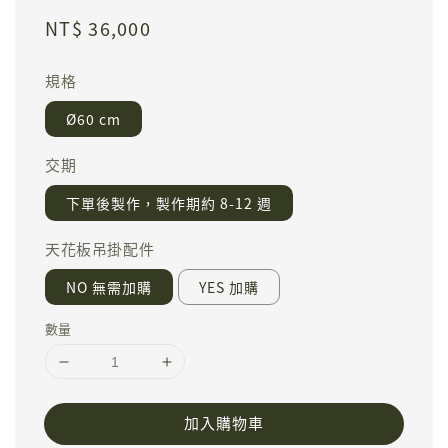
Regular
NT$ 36,000
price
規格
Ø60 cm
交期
下單後製作，製作期約 8-12 週
天花板吊掛配件
NO 無需加購
YES 加購
數量
加入購物車