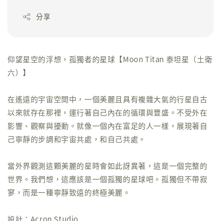
分享
仰望星空的浮想，孤獨者的星球【Moon Titan 泰坦星（土衛
六）】
在遙遠的宇宙空間中，一個美麗且具有複雜大氣的行星自古
以來就存在那裡，運行著自己內在的循環與豐盛。不受外在
影響、觀察與擾動。就像一個內在富足的人一樣，展現著自
己寧靜的步調和宇宙共處，和自己共處。
當外界觀測這顆美麗的星時會如此訝異著，這是一個完整的
世界。我們想，這應該是一個孤獨的星球吧。孤獨但不帶寂
寥，而是一種寧靜致遠的終極美麗。
設計：Acron Studio