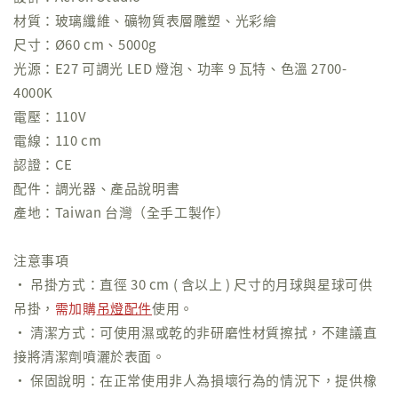
材質：玻璃纖維、礦物質表層雕塑、光彩繪
尺寸：Ø60 cm、5000g
光源：E27 可調光 LED 燈泡、功率 9 瓦特、色溫 2700-
4000K
電壓：110V
電線：110 cm
認證：CE
配件：調光器、產品說明書
產地：Taiwan 台灣（全手工製作）
注意事項
• 吊掛方式：直徑 30 cm ( 含以上 ) 尺寸的月球與星球可供
吊掛，
需加購
吊燈配件
使用。
• 清潔方式：可使用濕或乾的非研磨性材質擦拭，不建議直
接將清潔劑噴灑於表面。
• 保固說明：在正常使用非人為損壞行為的情況下，提供橡