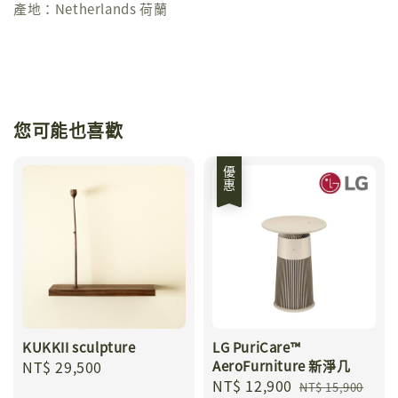
產地：Netherlands 荷蘭
您可能也喜歡
優惠
KUKKII sculpture
LG PuriCare™
Regular
NT$ 29,500
AeroFurniture 新淨几
Sale
NT$ 12,900
Regular
price
NT$ 15,900