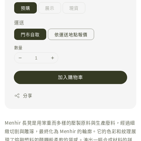
預購
展示
現貨
運送
門市自取
依運送地點報價
數量
加入購物車
分享
Menhir 長凳是用笨重而多樣的壓製原料與生產廢料，經過細
緻切割與雕琢，最終化為 Menhir 的輪廓。它的色彩和紋理展
現了熔融塑料如麵糰般柔軟的質感。湊出一幅合成材料的拼