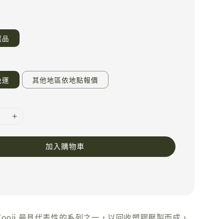
選品
免運
其他地區依地點報價
加入購物車
t 是 Kooij 最具代表性的系列之一，以回收塑膠壓製而成，