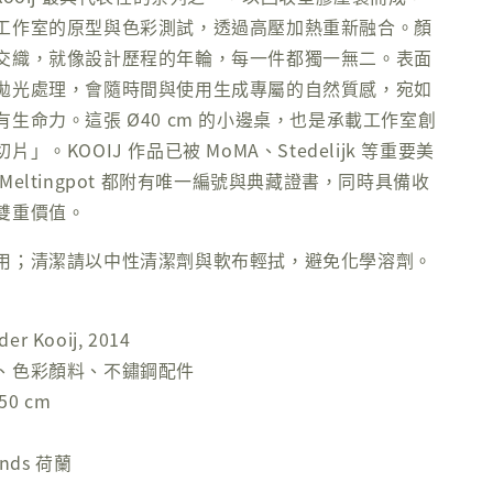
工作室的原型與色彩測試，透過高壓加熱重新融合。顏
交織，就像設計歷程的年輪，每一件都獨一無二。表面
拋光處理，會隨時間與使用生成專屬的自然質感，宛如
生命力。這張 Ø40 cm 的小邊桌，也是承載工作室創
」。KOOIJ 作品已被 MoMA、Stedelijk 等重要美
Meltingpot 都附有唯一編號與典藏證書，同時具備收
雙重價值。
用；清潔請以中性清潔劑與軟布輕拭，避免化學溶劑。
er Kooij, 2014
、色彩顏料、不鏽鋼配件
50 cm
nds 荷蘭