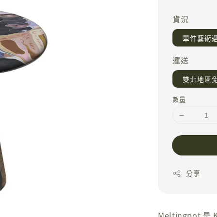
price
貨況
單件藝術
運送
雙北地區
數量
分享
Meltingpo