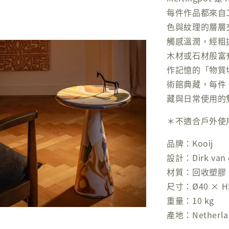
每件作品都來自
色與紋理的層層
觸感溫潤，經粗
木材或石材般富有
作記憶的「物質切片
術館典藏，每件 
藏與日常使用的
＊不適合戶外使
品牌：Kooij
設計：Dirk van d
材質：回收塑膠
尺寸：Ø40 × H
重量：10 kg
產地：Netherla