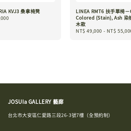
ERIA KVJ3 桑拿椅凳
LINEA RMT6 扶手單椅－
Colored (Stain), Ash
r
,000
木款
Regular
NT$ 49,000
-
NT$ 55,00
price
JOSUIa GALLERY 藝廊
台北市大安區仁愛路三段26-3號7樓（全預約制）