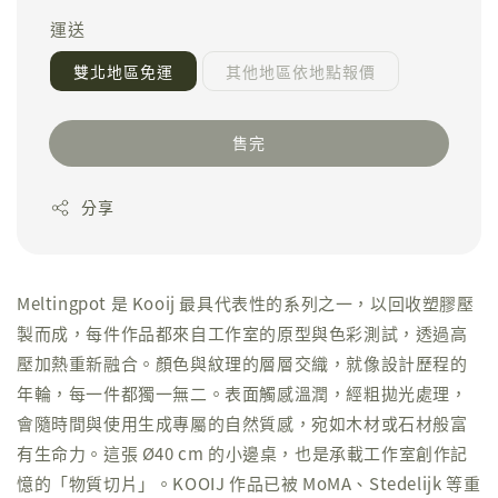
運送
雙北地區免運
其他地區依地點報價
售完
分享
Meltingpot 是 Kooij 最具代表性的系列之一，以回收塑膠壓
製而成，每件作品都來自工作室的原型與色彩測試，透過高
壓加熱重新融合。顏色與紋理的層層交織，就像設計歷程的
年輪，每一件都獨一無二。表面觸感溫潤，經粗拋光處理，
會隨時間與使用生成專屬的自然質感，宛如木材或石材般富
有生命力。這張 Ø40 cm 的小邊桌，也是承載工作室創作記
憶的「物質切片」。KOOIJ 作品已被 MoMA、Stedelijk 等重