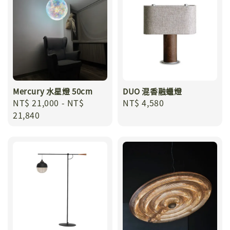
Mercury 水星燈 50cm
DUO 混香融蠟燈
Regular
NT$ 21,000
-
NT$
Regular
NT$ 4,580
price
21,840
price