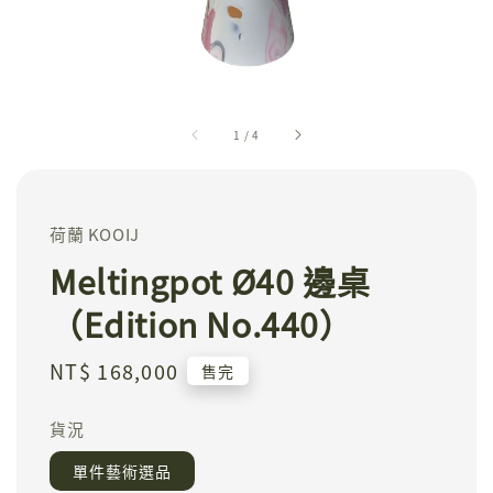
1
/
4
荷蘭 KOOIJ
Meltingpot Ø40 邊桌
（Edition No.440）
Regular
NT$ 168,000
售完
price
貨況
單件藝術選品