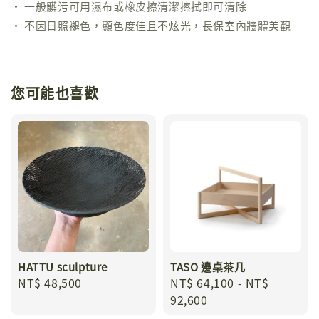
• 一般髒污可用濕布或橡皮擦清潔擦拭即可清除
• 不因日照褪色，顯色度佳且不炫光，長保室內牆體美觀
您可能也喜歡
HATTU sculpture
TASO 邊桌茶几
Regular
NT$ 48,500
Regular
NT$ 64,100
-
NT$
price
price
92,600