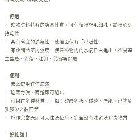
｜舒適｜
• 礦物塗料特有的結晶性質，可保留牆壁毛細孔，讓牆心保
持乾燥
• 具有高度的透氣性，使牆面保有「呼吸性」
• 有效調節室內濕度，使建築物內的水氣自由進出，不易產
生壁癌、剝落、起泡、結露等問題
｜便利｜
• 無需使用任何底漆
• 遮蓋力強，兩道即可過色
• 可用在多種材質上，如：矽酸鈣板、磁磚、壁紙、已塗刷
乳膠漆之牆面等
• 施作完當天即可入住及使用，完全沒有味道及有毒物質
｜好維護｜