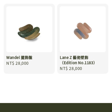
Wandel 擺飾盤
Lane Z 藝術壁飾
Regular
NT$ 28,000
（Edition No.1183）
Regular
NT$ 28,000
price
price