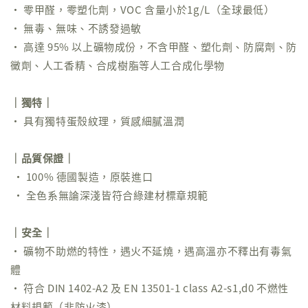
• 零甲醛，零塑化劑，VOC 含量小於1g/L（全球最低）
• 無毒、無味、不誘發過敏
• 高達 95% 以上礦物成份，不含甲醛、塑化劑、防腐劑、防
黴劑、人工香精、合成樹脂等人工合成化學物
｜獨特｜
• 具有獨特蛋殼紋理，質感細膩溫潤
｜品質保證｜
• 100% 德國製造，原裝進口
• 全色系無論深淺皆符合綠建材標章規範
｜安全｜
• 礦物不助燃的特性，遇火不延燒，遇高溫亦不釋出有毒氣
體
• 符合 DIN 1402-A2 及 EN 13501-1 class A2-s1,d0 不燃性
材料規範（非防火漆）