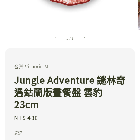
1
/
3
台灣 Vitamin M
Jungle Adventure 謎林奇
遇鈷蘭版畫餐盤 雲豹
23cm
Regular
NT$ 480
price
貨況