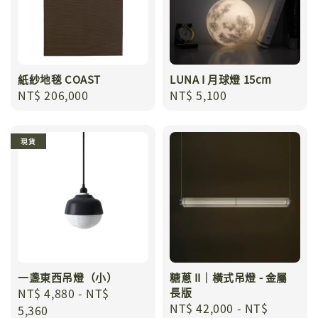
紙紗地毯 COAST
LUNA I 月球燈 15cm
Regular
NT$ 206,000
Regular
NT$ 5,100
price
price
現貨
一盞東西吊燈（小）
糖蔥 II｜橫式吊燈 - 金屬
Regular
NT$ 4,880
-
NT$
長版
Regular
NT$ 42,000
-
NT$
price
5,360