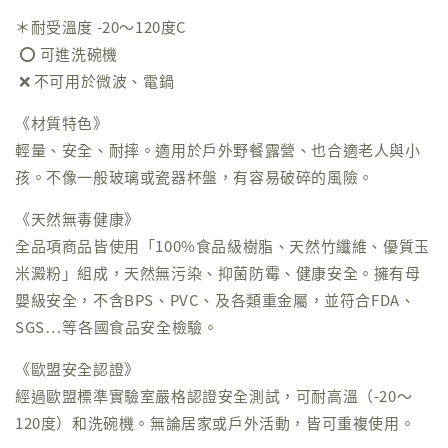
＊耐受溫度 -20～120度C
⭕️ 可進洗碗機
❌ 不可用於微波、電鍋
《材質特色》
輕量、安全、耐摔。適用於戶外野餐露營、也合適老人與小
孩。不像一般玻璃或瓷器杯盤，有容易破碎的風險。
《天然無毒健康》
全品項商品皆使用「100%食品級樹脂、天然竹纖維、優質玉
米澱粉」組成，天然無污染、抑菌防霉、健康安全。擁有母
嬰級安全，不含BPS、PVC、及各類重金屬，並符合FDA、
SGS⋯等各國食品安全檢驗。
《歐盟安全認證》
經過歐盟標準實驗室嚴格認證安全測試，可耐高溫（-20～
120度）和洗碗機。無論居家或戶外活動，皆可重複使用。