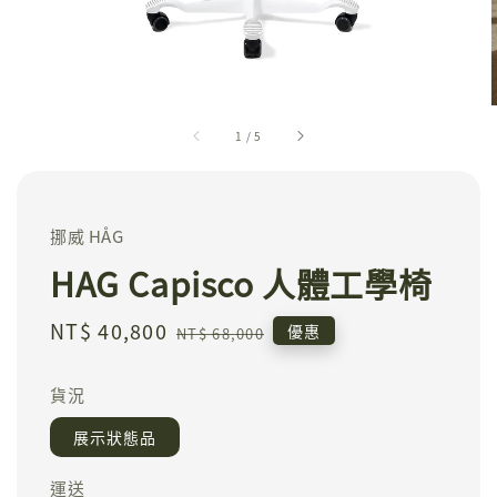
1
/
5
挪威 HÅG
HAG Capisco 人體工學椅
Sale
NT$ 40,800
Regular
優惠
NT$ 68,000
price
price
貨況
展示狀態品
運送