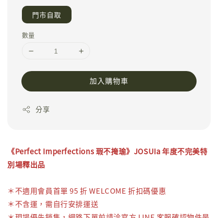
門市自取
數量
加入購物車
分享
《
Perfect Imperfections
瑕不掩瑜
》JOSUIa 年度不完美特
別場釋出品
＊不適用會員首單 95 折 WELCOME 折扣碼優惠
＊不含運，需自行安排運送
＊
現場優先銷售，網路下單前請洽
官方 LINE 客服
確認物件是