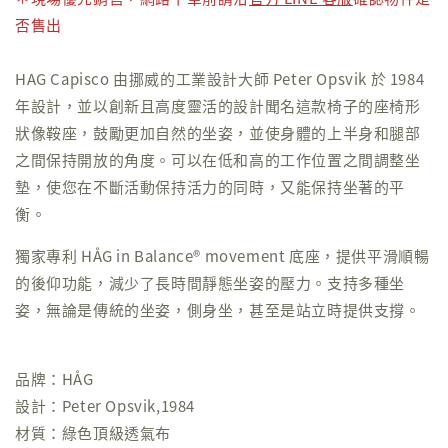
否售出
HAG Capisco 由挪威的工業設計大師 Peter Opsvik 於 1984
年設計，並以創新且高度靈活的設計聞名這款椅子的座椅形
狀像鞍座，鼓勵更加自然的坐姿，並使身體的上半身和腿部
之間保持開放的角度。可以在低和高的工作位置之間調整坐
墊，使您在不斷活動保持活力的同時，又能保持坐著的平
衡。
獨家專利 HÅG in Balance® movement 底座，提供平滑順暢
的後仰功能，減少了長時間靜態坐姿的壓力。支持多種坐
姿，無論是傳統的坐姿，側身坐，甚至是站立時提供支撐。
品牌：HÅG
設計：Peter Opsvik,1984
材質：綠色頂級透氣布