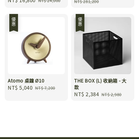
Sale
NT$ 16,800
Regular
price
price
NT$ 24,000
NT$ 281,200
price
price
優惠
優惠
Atomo 桌鐘 Ø10
THE BOX (L) 收納箱 - 大
Sale
NT$ 5,040
Regular
款
NT$ 7,200
Sale
NT$ 2,384
Regular
price
price
NT$ 2,980
price
price