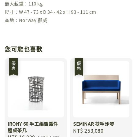
最大載重：110 kg
尺寸：W 47 - 73 x D 34 - 42 x H 93 - 111 cm
產地：Norway 挪威
您可能也喜歡
優惠
優惠
IRONY 60 手工編織鐵件
SEMINAR 扶手沙發
邊桌茶几
Sale
NT$ 253,080
Regular