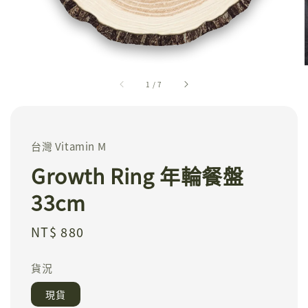
1
/
7
台灣 Vitamin M
Growth Ring 年輪餐盤
33cm
Regular
NT$ 880
price
貨況
現貨