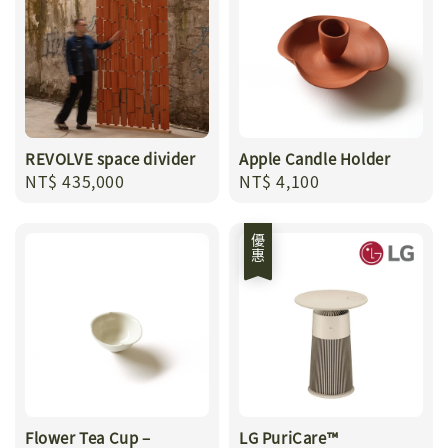
REVOLVE space divider
Apple Candle Holder
Regular
NT$ 435,000
Regular
NT$ 4,100
price
price
優惠
Flower Tea Cup –
LG PuriCare™