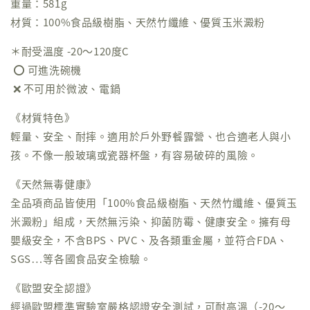
重量：581g
材質：100%食品級樹脂、天然竹纖維、優質玉米澱粉
＊耐受溫度 -20～120度C
⭕️ 可進洗碗機
❌ 不可用於微波、電鍋
《材質特色》
輕量、安全、耐摔。適用於戶外野餐露營、也合適老人與小
孩。不像一般玻璃或瓷器杯盤，有容易破碎的風險。
《天然無毒健康》
全品項商品皆使用「100%食品級樹脂、天然竹纖維、優質玉
米澱粉」組成，天然無污染、抑菌防霉、健康安全。擁有母
嬰級安全，不含BPS、PVC、及各類重金屬，並符合FDA、
SGS⋯等各國食品安全檢驗。
《歐盟安全認證》
經過歐盟標準實驗室嚴格認證安全測試，可耐高溫（-20～