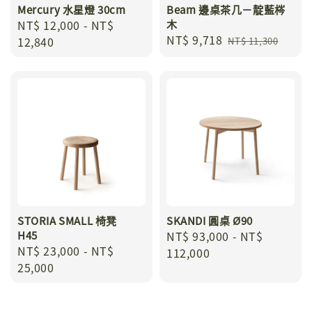
Mercury 水星燈 30cm
Beam 邊桌茶几－靛藍梣
Regular
NT$ 12,000
-
NT$
木
Sale
NT$ 9,718
Regular
price
12,840
NT$ 11,300
price
price
STORIA SMALL 椅凳
SKANDI 圓桌 Ø90
H45
Regular
NT$ 93,000
-
NT$
Regular
NT$ 23,000
-
NT$
price
112,000
price
25,000