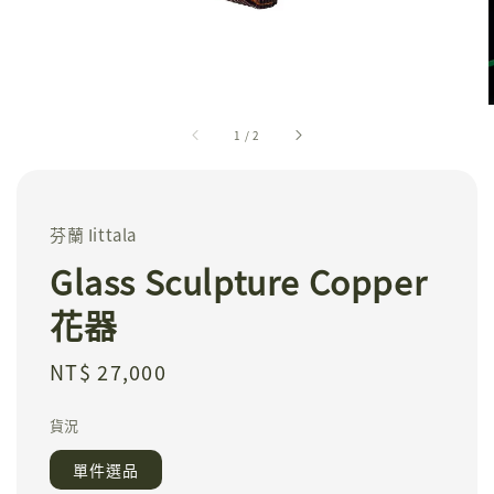
1
/
2
芬蘭 Iittala
Glass Sculpture Copper
花器
Regular
NT$ 27,000
price
貨況
單件選品