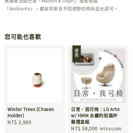
無論是法國巴黎「Maison & Objet」或是德國
「Ambiente」，都收到來自不同視野的時尚目光認可。
您可能也喜歡
優惠
Winter Trees (Chasen
日常，我可椅：LG Arte
Holder)
w/ HMM 永續的祝福杯
Regular
NT$ 2,900
盤禮盒組
Sale
NT$ 58,000
Regular
price
NT$ 61,580