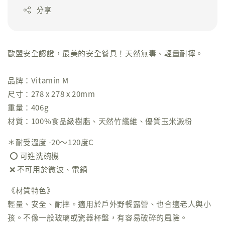
分享
歐盟安全認證，最美的安全餐具！天然無毒、輕量耐摔。
品牌：Vitamin M
尺寸：278 x 278 x 20mm
重量：406g
材質：100%食品級樹脂、天然竹纖維、優質玉米澱粉
＊耐受溫度 -20～120度C
⭕️ 可進洗碗機
❌ 不可用於微波、電鍋
《材質特色》
輕量、安全、耐摔。適用於戶外野餐露營、也合適老人與小
孩。不像一般玻璃或瓷器杯盤，有容易破碎的風險。