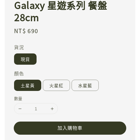
Galaxy 星遊系列 餐盤
28cm
Regular
NT$ 690
price
貨況
現貨
顏色
土星黃
火星紅
水星藍
數量
加入購物車