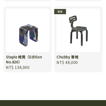
price
price
現貨
Staple 椅凳（Edition
Chubby 單椅
No.826）
Regular
NT$ 48,000
Regular
NT$ 138,000
price
price