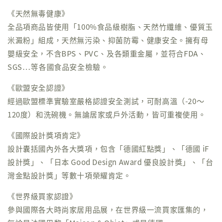
《天然無毒健康》
全品項商品皆使用「100%食品級樹脂、天然竹纖維、優質玉
米澱粉」組成，天然無污染、抑菌防霉、健康安全。擁有母
嬰級安全，不含BPS、PVC、及各類重金屬，並符合FDA、
SGS⋯等各國食品安全檢驗。
《歐盟安全認證》
經過歐盟標準實驗室嚴格認證安全測試，可耐高溫（-20～
120度）和洗碗機。無論居家或戶外活動，皆可重複使用。
《國際設計獎項肯定》
設計囊括國內外各大獎項，包含「德國紅點獎」、「德國 iF
設計獎」、「日本 Good Design Award 優良設計獎」、「台
灣金點設計獎」等數十項榮耀肯定。
《世界級買家認證》
參與國際各大時尚家居用品展，在世界級一流買家匯集的，