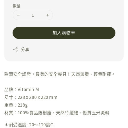
數量
加入購物車
分享
歐盟安全認證，最美的安全餐具！天然無毒、輕量耐摔。
品牌：Vitamin M
尺寸：228 x 280 x 220 mm
重量：218g
材質：100%食品級樹脂、天然竹纖維、優質玉米澱粉
＊耐受溫度 -20～120度C