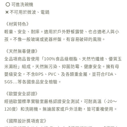
⭕️ 可進洗碗機
❌ 不可用於微波、電鍋
《材質特色》
輕量、安全、耐摔。適用於戶外野餐露營、也合適老人與小
孩。不像一般玻璃或瓷器杯盤，有容易破碎的風險。
《天然無毒健康》
全品項商品皆使用「100%食品級樹脂、天然竹纖維、優質玉
米澱粉」組成，天然無污染、抑菌防霉、健康安全。擁有母
嬰級安全，不含BPS、PVC、及各類重金屬，並符合FDA、
SGS⋯等各國食品安全檢驗。
《歐盟安全認證》
經過歐盟標準實驗室嚴格認證安全測試，可耐高溫（-20～
120度）和洗碗機。無論居家或戶外活動，皆可重複使用。
《國際設計獎項肯定》