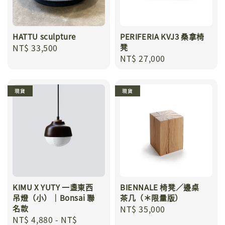
HATTU sculpture
PERIFERIA KVJ3 桑拿椅
Regular
NT$ 33,500
凳
Regular
NT$ 27,000
price
price
現貨
現貨
KIMU X YUTY 一盞東西
BIENNALE 椅凳／邊桌
吊燈（小）｜Bonsai 聯
茶几（＊限量版）
名款
Regular
NT$ 35,000
Regular
NT$ 4,880
-
NT$
price