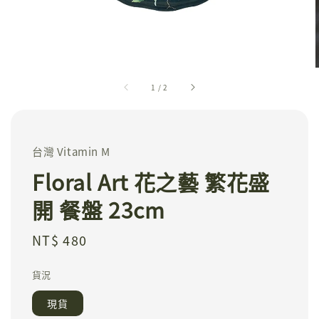
1
/
2
台灣 Vitamin M
Floral Art 花之藝 繁花盛
開 餐盤 23cm
Regular
NT$ 480
price
貨況
現貨