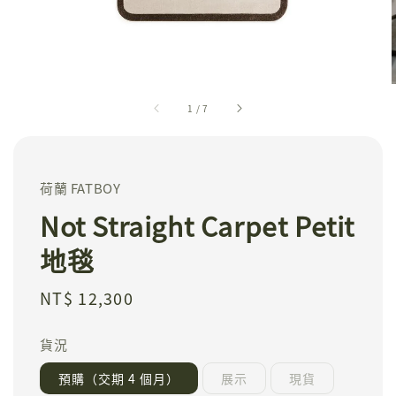
1
/
7
荷蘭 FATBOY
Not Straight Carpet Petit
地毯
Regular
NT$ 12,300
price
貨況
預購（交期 4 個月）
展示
現貨