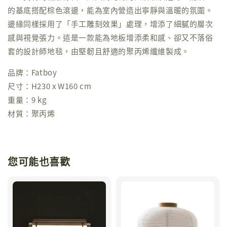
的基底搭配棕色滾邊，能為室內營造出寧靜與溫暖的氛圍。
邊緣同樣採用了「手工雕刻效果」處理，增添了細膩的層次
感與視覺張力。這是一款能為地板增添柔和感、卻又不落俗
套的設計師地毯，由堅韌且舒適的聚丙烯纖維製成。
品牌：Fatboy
尺寸：H230 x W160 cm
重量：9 kg
材質：聚丙烯
您可能也喜歡