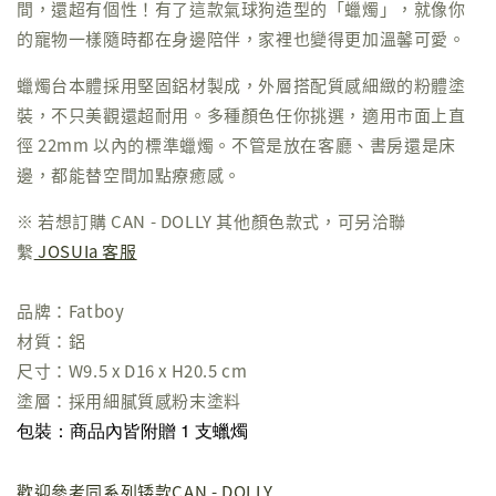
間，還超有個性！有了這款氣球狗造型的「蠟燭」，就像你
的寵物一樣隨時都在身邊陪伴，家裡也變得更加溫馨可愛。
蠟燭台本體採用堅固鋁材製成，外層搭配質感細緻的粉體塗
裝，不只美觀還超耐用。多種顏色任你挑選，適用市面上直
徑 22mm 以內的標準蠟燭。不管是放在客廳、書房還是床
邊，都能替空間加點療癒感。
※ 若想訂購 CAN - DOLLY 其他顏色款式，可另洽聯
繫
JOSUIa 客服
品牌：Fatboy
材質：鋁
尺寸：W9.5 x D16 x H20.5 cm
塗層：採用細膩質感粉末塗料
包裝：商品內皆附贈 1 支蠟燭
歡迎參考同系列矮款CAN - DOLLY