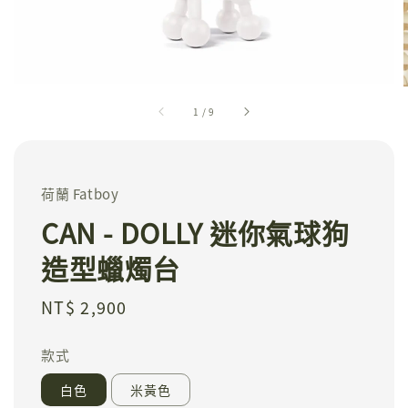
1
/
9
荷蘭 Fatboy
CAN - DOLLY 迷你氣球狗
造型蠟燭台
Regular
NT$ 2,900
price
款式
白色
米黃色