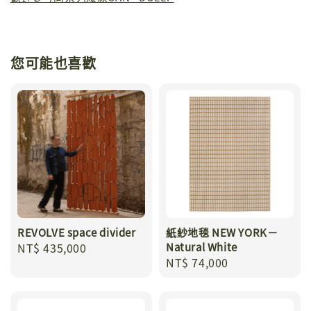
您可能也喜歡
REVOLVE space divider
紙紗地毯 NEW YORK－
Regular
NT$ 435,000
Natural White
Regular
NT$ 74,000
price
price