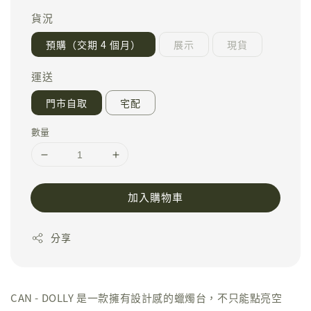
貨況
預購（交期 4 個月）
展示
現貨
運送
門市自取
宅配
數量
加入購物車
分享
CAN - DOLLY 是一款擁有設計感的蠟燭台，不只能點亮空