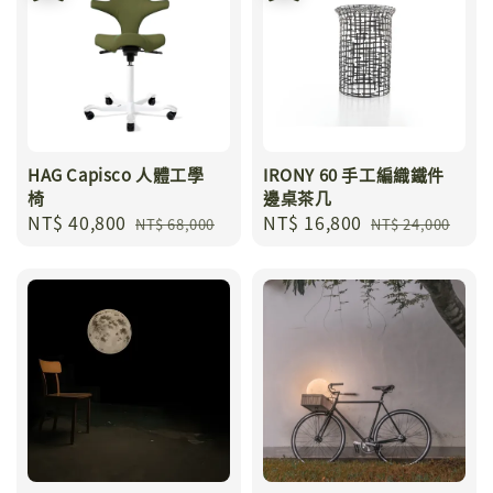
HAG Capisco 人體工學
IRONY 60 手工編織鐵件
椅
邊桌茶几
Sale
NT$ 40,800
Regular
Sale
NT$ 16,800
Regular
NT$ 68,000
NT$ 24,000
price
price
price
price