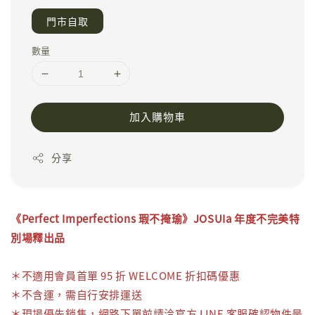
門市自取
數量
加入購物車
分享
《
Perfect Imperfections
瑕不掩瑜
》JOSUIa 年度不完美特
別場釋出品
＊不適用會員首單 95 折 WELCOME 折扣碼優惠
＊不含運，需自行安排運送
＊
現場優先銷售，網路下單前請洽
官方 LINE 客服
確認物件是