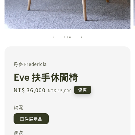
1
/
4
丹麥 Fredericia
Eve 扶手休閒椅
Sale
NT$ 36,000
Regular
優惠
NT$ 45,000
price
price
貨況
單件展示品
運送