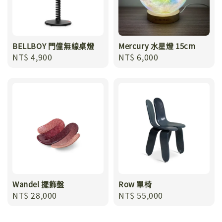
BELLBOY 門僮無線桌燈
Mercury 水星燈 15cm
Regular
NT$ 4,900
Regular
NT$ 6,000
price
price
Wandel 擺飾盤
Row 單椅
Regular
NT$ 28,000
Regular
NT$ 55,000
price
price