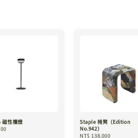
io 磁性檯燈
Staple 椅凳（Edition
No.942）
r
900
Regular
NT$ 138,000