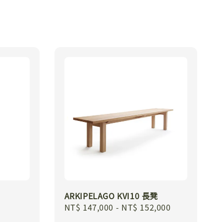
ARKIPELAGO KVI10 長凳
Regular
NT$ 147,000
-
NT$ 152,000
price