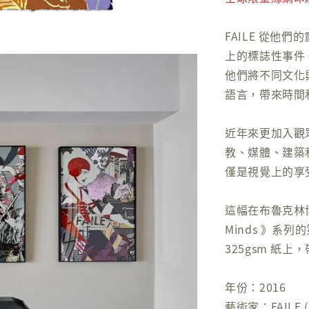
FAILE 從他
上的標誌性事件
他們將不同文化
語言，帶來時間
近年來更加入觀
教、媒體、建築和
僅是視覺上的享
這幅在布魯克林博物
Minds 》系列的
325gsm 紙上
年份：2016
藝術家：FAILE ( Pa