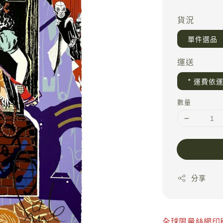
price
貨況
單件選品
運送
* 運費依
數量
分享
全球限量絲網印刷 