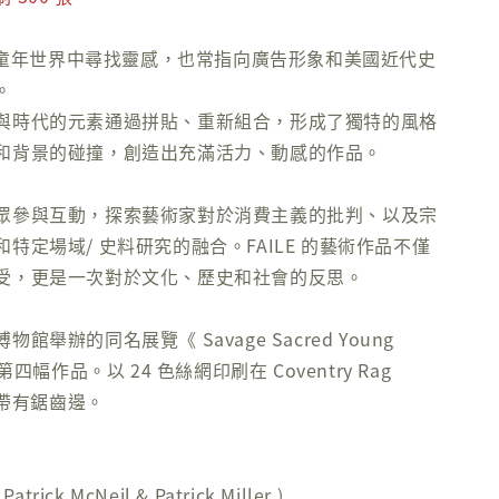
們的童年世界中尋找靈感，也常指向廣告形象和美國近代史
。
與時代的元素通過拼貼、重新組合，形成了獨特的風格
和背景的碰撞，創造出充滿活力、動感的作品。
眾參與互動，探索藝術家對於消費主義的批判、以及宗
特定場域/ 史料研究的融合。FAILE 的藝術作品不僅
受，更是一次對於文化、歷史和社會的反思。
館舉辦的同名展覽《 Savage Sacred Young
第四幅作品。以 24 色絲網印刷在 Coventry Rag
，帶有鋸齒邊。
trick McNeil & Patrick Miller )