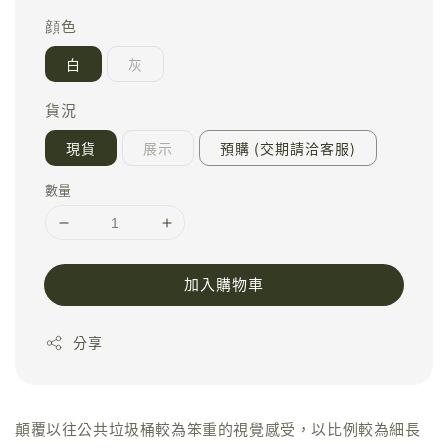
顔色
白
灰
貨況
現貨
展示
預購 (交期請洽客服)
數量
加入購物車
分享
顛覆以往公共垃圾桶較為笨重的視覺感受，以比例較為細長