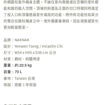
的橢圓柱當作桶身主體，不論在室內靠牆或在空曠的室外都
能和諧的融入空間。頂端的斜面及正面的切口特徵同時滿足
了投入口和頂蓋遮蔽室外風雨的功能，將所有功能恰如其分
的整合在圓柱桶身之中，使外觀盡量單純，因此視覺感受也
更加輕盈簡潔。
品牌：NAKNAK
設計：Yenwen Tseng / Hsiaolin Chi
尺寸：W34 x H95 x D38 cm 公分
材質：鋼材、粉體烤漆
重量：約 22.5 kg
容量：70 L
產地：Taiwan 台灣
保固：原廠 1 年保固