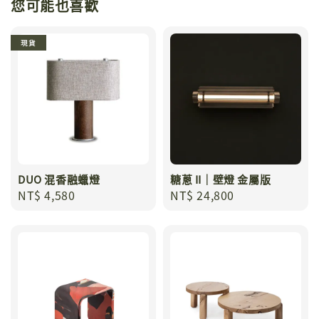
您可能也喜歡
現貨
DUO 混香融蠟燈
糖蔥 II｜壁燈 金屬版
Regular
NT$ 4,580
Regular
NT$ 24,800
price
price