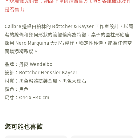
＊現場優先銷售，網路下單前請洽
官方 LINE 客服
確認物件
是否售出
Calibre 邊桌由柏林的 Böttcher & Kayser 工作室設計，以簡
潔的線條和幾何形狀的流暢輪廓為特徵。桌子的圓柱形底座
採用 Nero Marquina 大理石製作，穩定性極佳，能為任何空
間增添精緻感。
品牌：丹麥 Wendelbo
設計：Böttcher Henssler Kayser
材質：黑色粉體塗裝金屬、黑色大理石
顏色：黑色
尺寸：Ø44 x H40 cm
您可能也喜歡