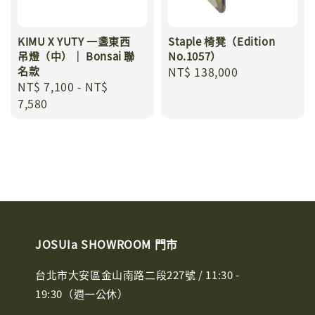
KIMU X YUTY 一盞東西
Staple 椅凳（Edition
吊燈（中）｜ Bonsai 聯
No.1057）
名款
Regular
NT$ 138,000
Regular
NT$ 7,100
-
NT$
price
price
7,580
JOSUIa SHOWROOM 門市
台北市大安區金山南路二段227號 / 11:30 -
19:30（週一公休）