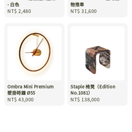
- 白色
物推車
Regular
NT$ 2,480
Regular
NT$ 31,600
price
price
Ombra Mini Premium
Staple 椅凳（Edition
壁掛時鐘 Ø55
No.1081）
Regular
NT$ 43,000
Regular
NT$ 138,000
price
price