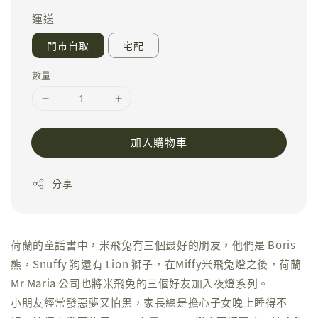
運送
門市自取
宅配
數量
加入購物車
分享
荷蘭的童話書中，米飛兔有三個最好的朋友，他們是 Boris
熊，Snuffy 狗還有 Lion 獅子，在Miffy米飛兔燈之後，荷蘭
Mr Maria 公司也將米飛兔的三個好友加入夜燈系列。
小朋友經常發惡夢又怕黑，家長總是擔心子女晚上睡得不