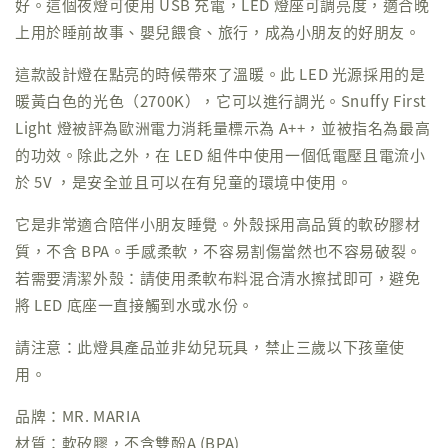
好。這個夜燈可使用 USB 充電，LED 燈座可調亮度，適合晚
上用於睡前故事、嬰兒餵食、旅行，成為小朋友的好朋友。
這款設計燈在點亮的時候帶來了溫暖。此 LED 光源採用的是
暖黃白色的光色（2700K），它可以進行調光。Snuffy First
Light 燈被評為歐洲電力消耗量標示為 A++，並被指名為最高
的功效。除此之外，在 LED 組件中使用一個低電壓且電流小
於 5V ，是安全並且可以在有兒童的環境中使用。
它是非常適合陪伴小朋友睡覺。外殼採用高品質的軟矽膠材
質，不含 BPA。手感柔軟，不容易割傷當然也不容易破裂。
若需要清潔外殼：請使用柔軟布料混合清水擦拭即可，避免
將 LED 底座一直接觸到水或水份。
請注意：此燈具產品並非幼兒玩具，禁止三歲以下孩童使
用。
品牌：MR. MARIA
材質：軟矽膠，不含雙酚A (BPA)