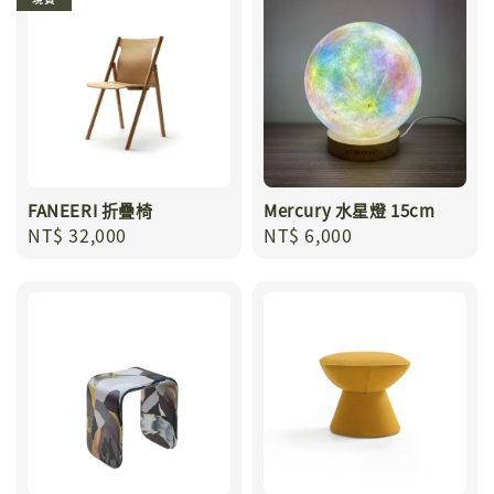
FANEERI 折疊椅
Mercury 水星燈 15cm
Regular
NT$ 32,000
Regular
NT$ 6,000
price
price