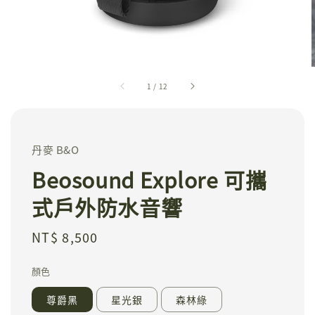
1
/
12
丹麥 B&O
Beosound Explore 可攜
式戶外防水音響
Regular
NT$ 8,500
price
顏色
尊爵黑
星光銀
森林綠