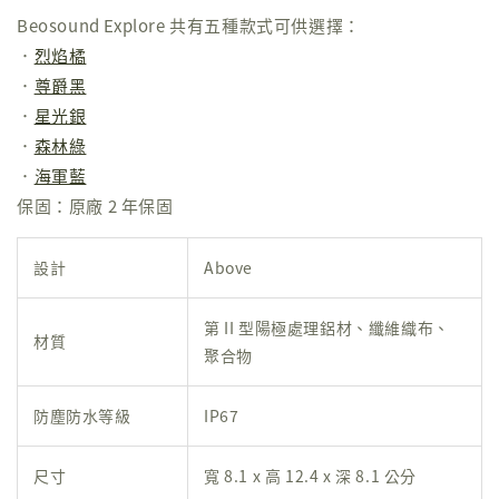
Beosound Explore 共有五種款式可供選擇：
．
烈焰橘
．
尊爵黑
．
星光銀
．
森林綠
．
海軍藍
保固：原廠 2 年保固
設計
Above
第 II 型陽極處理鋁材、纖維織布、
材質
聚合物
防塵防水等級
IP67
尺寸
寬 8.1 x 高 12.4 x 深 8.1 公分