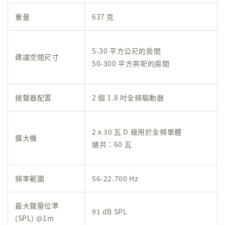
重量
637 克
5-30 平方公尺的房間
建議空間尺寸
50-300 平方英呎的房間
揚聲器配置
2 個 1.8 吋全頻驅動器
2 x 30 瓦 D 級用於全頻單體
擴大機
總共：60 瓦
頻率範圍
56-22.700 Hz
最大聲壓位準
91 dB SPL
(SPL) @1m