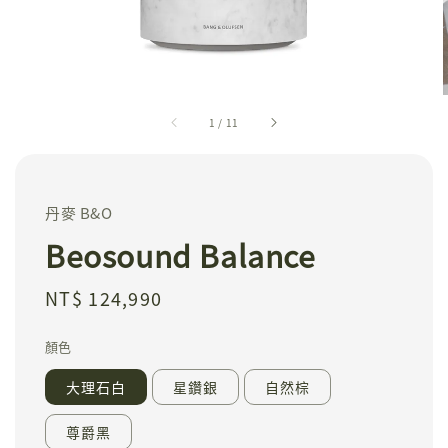
1
/
11
丹麥 B&O
Beosound Balance
Regular
NT$ 124,990
price
顏色
大理石白
星鑽銀
自然棕
尊爵黑