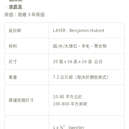
．
尊爵黑
保固：原廠 3 年保固
設計師
LAYER - Benjamin Hubert
材料
鋁/木/大理石、羊毛、聚合物
尺寸
20 寬 x 38 高 x 20 深 公分
重量
7.2 公斤起（取決於顏色款式）
10-80 平方公尺
建議空間尺寸
100-800 平方英呎
1 x ¾” tweeter