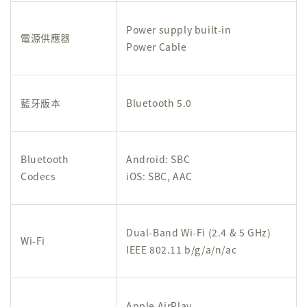
Power supply built-in
電源供應器
Power Cable
藍牙版本
Bluetooth 5.0
Bluetooth
Android: SBC
Codecs
iOS: SBC, AAC
Dual-Band Wi-Fi (2.4 & 5 GHz)
Wi-Fi
IEEE 802.11 b/g/a/n/ac
Apple AirPlay