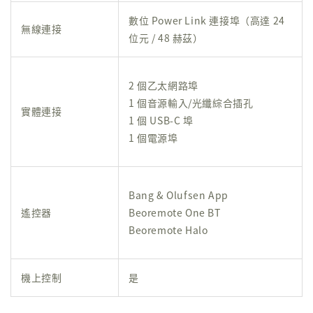
數位 Power Link 連接埠（高達 24
無線連接
位元 / 48 赫茲）
2 個乙太網路埠
1 個音源輸入/光纖綜合插孔
實體連接
1 個 USB-C 埠
1 個電源埠
Bang & Olufsen App
遙控器
Beoremote One BT
Beoremote Halo
機上控制
是