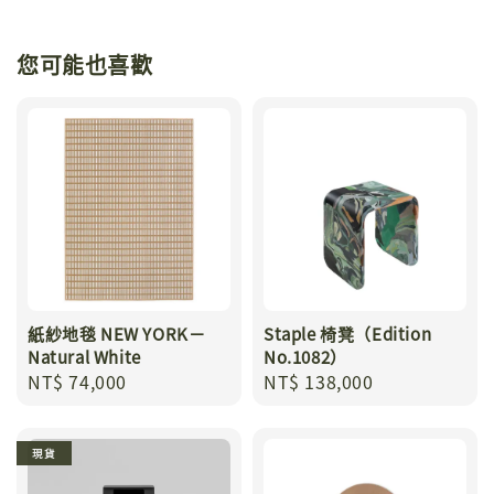
您可能也喜歡
紙紗地毯 NEW YORK－
Staple 椅凳（Edition
Natural White
No.1082）
Regular
NT$ 74,000
Regular
NT$ 138,000
price
price
現貨