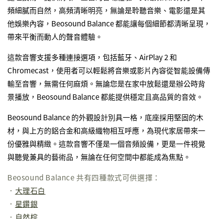
頻細膩而自然，高頻清晰明亮，無論是聆聽音樂、電影還是其
他娛樂內容，Beosound Balance 都能讓每個細節都清晰呈現，
帶來平衡而動人的聲音體驗。
這款音響支援多種連接選項，包括藍牙、AirPlay 2 和
Chromecast，使用者可以輕鬆將音樂或影片內容從智能設備傳
輸至音響，無需任何麻煩。無論您是在家中放鬆還是辦公時背
景播放，Beosound Balance 都能提供穩定且高品質的音效。
Beosound Balance 的外觀設計別具一格，底座採用堅固的木
材，與上方的鋁合金和高級織物相互呼應，為現代家居帶來一
份優雅與精緻。這款音響不僅是一個音頻設備，更是一件視覺
與聽覺兼具的藝術品，無論在任何空間中都能成為焦點。
Beosound Balance 共有四種款式可供選擇：
．
大理石白
．
星鑽銀
．
自然棕