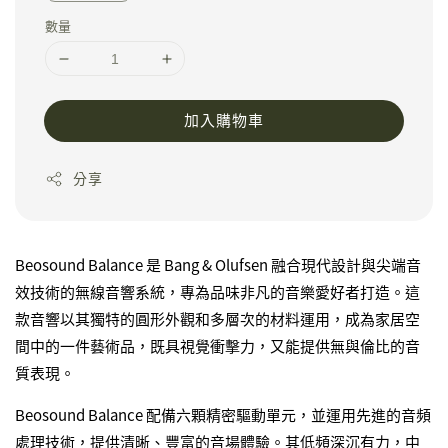
數量
加入購物車
分享
Beosound Balance 是 Bang & Olufsen 融合現代設計與尖端音
效技術的無線音響系統，專為品味非凡的音樂愛好者打造。這
款音響以其獨特的圓形外觀和多層次的材料運用，成為家居空
間中的一件藝術品，既具視覺衝擊力，又能提供無與倫比的音
質表現。
Beosound Balance 配備六顆精密驅動單元，並運用先進的音頻
處理技術，提供清晰、豐富的音場體驗。其低頻深沉有力，中