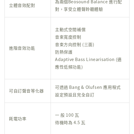
為兩個Beosound Balance 進行配
立體音效配對
對，享受立體聲聆聽體驗
主動式空間補償
音束寬度控制
音束方向控制 (三面)
進階音效功能
防熱保護
Adaptive Bass Linearisation (適
應性低頻功能)
可透過 Bang & Olufsen 應用程式
可自訂聲音等化器
設定預設且完全自訂
一 般 100 瓦
耗電功率
待機時為 4.5 瓦