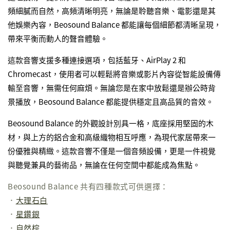
頻細膩而自然，高頻清晰明亮，無論是聆聽音樂、電影還是其
他娛樂內容，Beosound Balance 都能讓每個細節都清晰呈現，
帶來平衡而動人的聲音體驗。
這款音響支援多種連接選項，包括藍牙、AirPlay 2 和
Chromecast，使用者可以輕鬆將音樂或影片內容從智能設備傳
輸至音響，無需任何麻煩。無論您是在家中放鬆還是辦公時背
景播放，Beosound Balance 都能提供穩定且高品質的音效。
Beosound Balance 的外觀設計別具一格，底座採用堅固的木
材，與上方的鋁合金和高級織物相互呼應，為現代家居帶來一
份優雅與精緻。這款音響不僅是一個音頻設備，更是一件視覺
與聽覺兼具的藝術品，無論在任何空間中都能成為焦點。
Beosound Balance 共有四種款式可供選擇：
．
大理石白
．
星鑽銀
．
自然棕