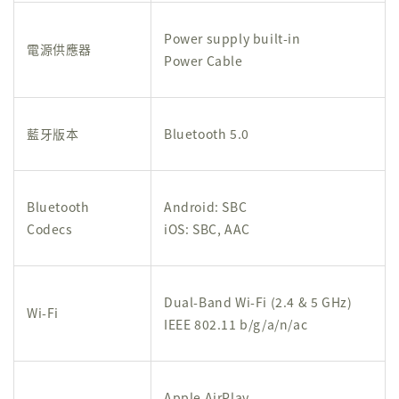
Power supply built-in
電源供應器
Power Cable
藍牙版本
Bluetooth 5.0
Bluetooth
Android: SBC
Codecs
iOS: SBC, AAC
Dual-Band Wi-Fi (2.4 & 5 GHz)
Wi-Fi
IEEE 802.11 b/g/a/n/ac
Apple AirPlay