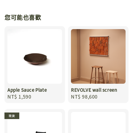
您可能也喜歡
Apple Sauce Plate
REVOLVE wall screen
Regular
NT$ 1,590
Regular
NT$ 98,600
price
price
現貨