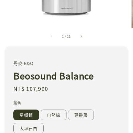
1
/
11
丹麥 B&O
Beosound Balance
Regular
NT$ 107,990
price
顏色
星鑽銀
自然棕
尊爵黑
大理石白