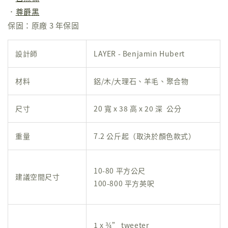
．
尊爵黑
保固：原廠 3 年保固
設計師
LAYER - Benjamin Hubert
材料
鋁/木/大理石、羊毛、聚合物
尺寸
20 寬 x 38 高 x 20 深 公分
重量
7.2 公斤起（取決於顏色款式）
10-80 平方公尺
建議空間尺寸
100-800 平方英呎
1 x ¾” tweeter