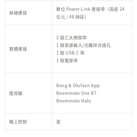
數位 Power Link 連接埠（高達 24
無線連接
位元 / 48 赫茲）
2 個乙太網路埠
1 個音源輸入/光纖綜合插孔
實體連接
1 個 USB-C 埠
1 個電源埠
Bang & Olufsen App
遙控器
Beoremote One BT
Beoremote Halo
機上控制
是