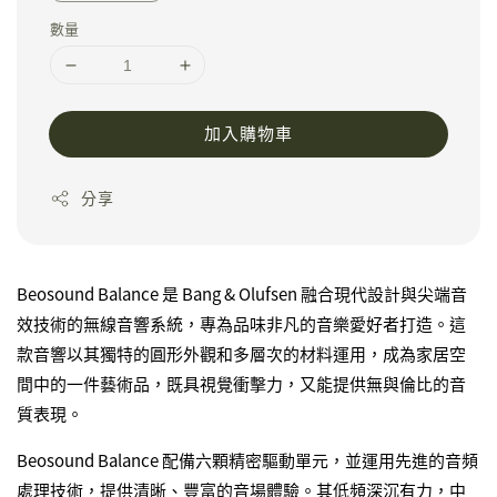
數量
加入購物車
分享
Beosound Balance 是 Bang & Olufsen 融合現代設計與尖端音
效技術的無線音響系統，專為品味非凡的音樂愛好者打造。這
款音響以其獨特的圓形外觀和多層次的材料運用，成為家居空
間中的一件藝術品，既具視覺衝擊力，又能提供無與倫比的音
質表現。
Beosound Balance 配備六顆精密驅動單元，並運用先進的音頻
處理技術，提供清晰、豐富的音場體驗。其低頻深沉有力，中