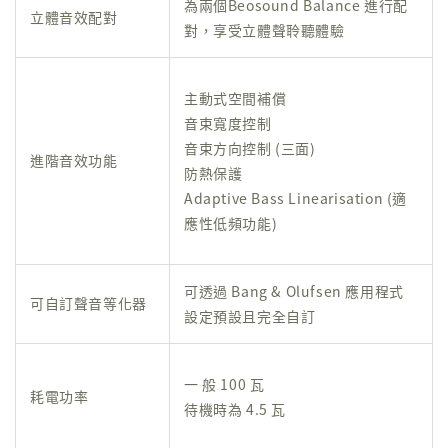
為兩個Beosound Balance 進行配
立體音效配對
對，享受立體聲聆聽體驗
主動式空間補償
音束寬度控制
音束方向控制 (三面)
進階音效功能
防熱保護
Adaptive Bass Linearisation (適
應性低頻功能)
可透過 Bang & Olufsen 應用程式
可自訂聲音等化器
設定預設且完全自訂
一 般 100 瓦
耗電功率
待機時為 4.5 瓦